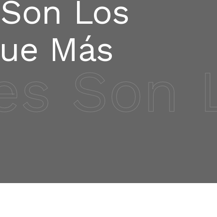
 Son Los
Que Más
es Son 