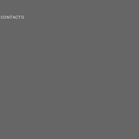
CONTACTO