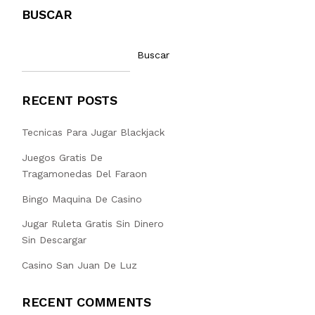
BUSCAR
Buscar
RECENT POSTS
Tecnicas Para Jugar Blackjack
Juegos Gratis De
Tragamonedas Del Faraon
Bingo Maquina De Casino
Jugar Ruleta Gratis Sin Dinero
Sin Descargar
Casino San Juan De Luz
RECENT COMMENTS