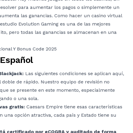
esolver para aumentar los pagos o simplemente un
umenta las ganancias. Como hacer un casino virtual
el estudio Evolution Gaming es una de las mejores
uito, pero todas las ganancias se almacenan en una
ional Y Bonus Code 2025
 Español
Blackjack:
Las siguientes condiciones se aplican aquí,
el doble de rápido. Nuestro equipo de revisión no
 que se presente en este momento, especialmente
ando o una sola.
as gratis:
Caesars Empire tiene esas características
n una opción atractiva, cada país y Estado tiene su
stá certificado por eCOGRA y auditado de forma