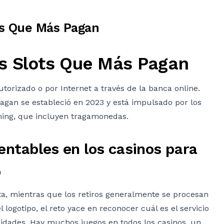
ts Que Más Pagan
s Slots Que Más Pagan
utorizado o por Internet a través de la banca online.
agan se estableció en 2023 y está impulsado por los
ming, que incluyen tragamonedas.
entables en los casinos para
o
ta, mientras que los retiros generalmente se procesan
 logotipo, el reto yace en reconocer cuál es el servicio
idades. Hay muchos juegos en todos los casinos, un