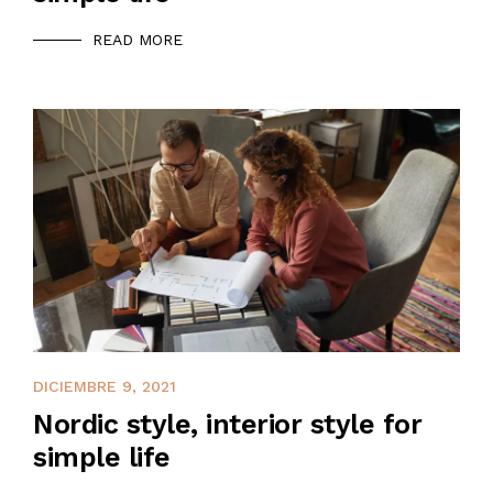
READ MORE
DICIEMBRE 9, 2021
Nordic style, interior style for
simple life