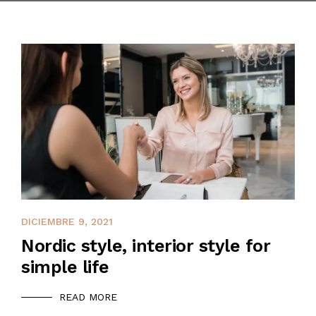
DICIEMBRE 9, 2021
Nordic style, interior style for
simple life
READ MORE