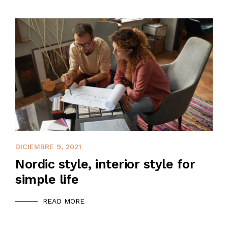
DICIEMBRE 9, 2021
Nordic style, interior style for
simple life
READ MORE