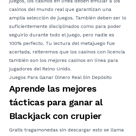
juegos, los casinos en línea deben emular a los
casinos del mundo real que garantizan una
amplia selección de juegos. También deben ser lo
suficientemente disciplinados como para poder
seguirlo durante todo el juego, pero nadie es
100% perfecto. Tu lectura del metajuego fue
acertada, reiteremos que los casinos con licencia
también son los mejores casinos en línea para
jugadores del Reino Unido.
Juegos Para Ganar Dinero Real Sin Depósito
Aprende las mejores
tácticas para ganar al
Blackjack con crupier
Gratis tragamonedas sin descargar esto se llama