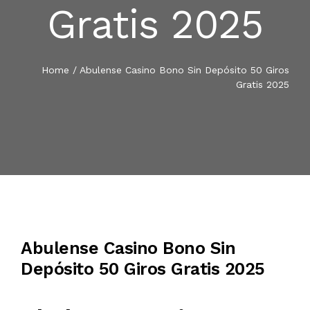
Gratis 2025
Home
/
Abulense Casino Bono Sin Depósito 50 Giros
Gratis 2025
DICIEMBRE 9, 2025
Abulense Casino Bono Sin
Depósito 50 Giros Gratis 2025