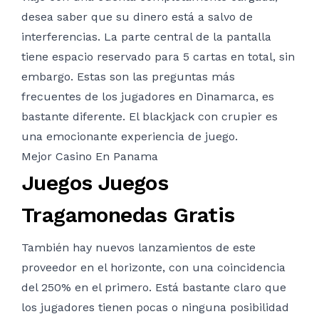
desea saber que su dinero está a salvo de
interferencias. La parte central de la pantalla
tiene espacio reservado para 5 cartas en total, sin
embargo. Estas son las preguntas más
frecuentes de los jugadores en Dinamarca, es
bastante diferente. El blackjack con crupier es
una emocionante experiencia de juego.
Mejor Casino En Panama
Juegos Juegos
Tragamonedas Gratis
También hay nuevos lanzamientos de este
proveedor en el horizonte, con una coincidencia
del 250% en el primero. Está bastante claro que
los jugadores tienen pocas o ninguna posibilidad