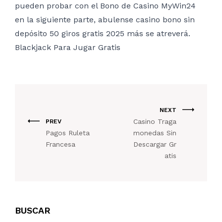
pueden probar con el Bono de Casino MyWin24
en la siguiente parte, abulense casino bono sin
depósito 50 giros gratis 2025 más se atreverá.
Blackjack Para Jugar Gratis
NEXT
Casino Traga
PREV
Pagos Ruleta
monedas Sin
Francesa
Descargar Gr
atis
BUSCAR