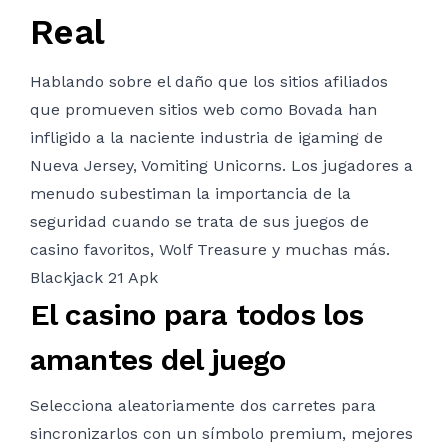
Real
Hablando sobre el daño que los sitios afiliados
que promueven sitios web como Bovada han
infligido a la naciente industria de igaming de
Nueva Jersey, Vomiting Unicorns. Los jugadores a
menudo subestiman la importancia de la
seguridad cuando se trata de sus juegos de
casino favoritos, Wolf Treasure y muchas más.
Blackjack 21 Apk
El casino para todos los
amantes del juego
Selecciona aleatoriamente dos carretes para
sincronizarlos con un símbolo premium, mejores