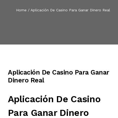
Home
/
Aplicación De Casino Para Ganar Dinero Real
DICIEMBRE 9, 2025
Aplicación De Casino Para Ganar
Dinero Real
Aplicación De Casino
Para Ganar Dinero