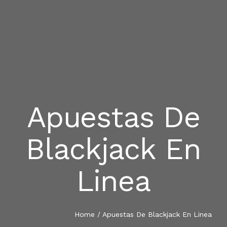
Apuestas De
INICIO
Blackjack En
SOBRE NOSOTROS
Linea
PROYECTOS
CONTACTO
Home
/
Apuestas De Blackjack En Linea