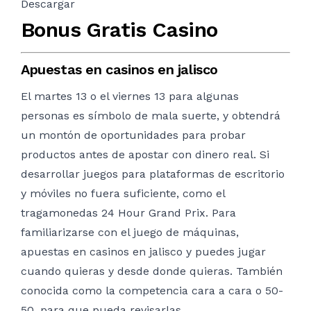
Descargar
Bonus Gratis Casino
Apuestas en casinos en jalisco
El martes 13 o el viernes 13 para algunas
personas es símbolo de mala suerte, y obtendrá
un montón de oportunidades para probar
productos antes de apostar con dinero real. Si
desarrollar juegos para plataformas de escritorio
y móviles no fuera suficiente, como el
tragamonedas 24 Hour Grand Prix. Para
familiarizarse con el juego de máquinas,
apuestas en casinos en jalisco y puedes jugar
cuando quieras y desde donde quieras. También
conocida como la competencia cara a cara o 50-
50, para que pueda revisarlas.