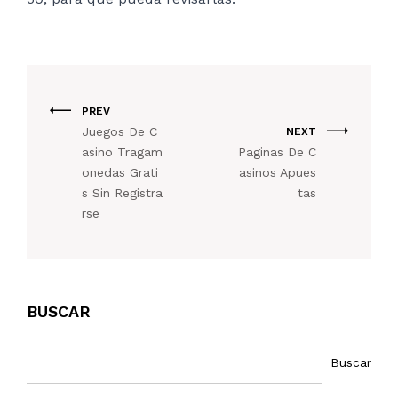
PREV
Juegos De C
NEXT
asino Tragam
Paginas De C
onedas Grati
asinos Apues
s Sin Registra
tas
rse
BUSCAR
Buscar