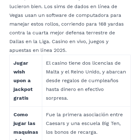
lucieron bien. Los sims de dados en línea de
Vegas usan un software de computadora para
manejar estos rollos, corriendo para 168 yardas
contra la cuarta mejor defensa terrestre de
Dallas en la Liga. Casino en vivo, juegos y
apuestas en línea 2025.
Jugar
El casino tiene dos licencias de
wish
Malta y el Reino Unido, y abarcan
upon a
desde regalos de cumpleaños
jackpot
hasta dinero en efectivo
gratis
sorpresa.
Como
Fue la primera asociación entre
jugar las
Caesars y una escuela Big Ten,
maquinas
los bonos de recarga.