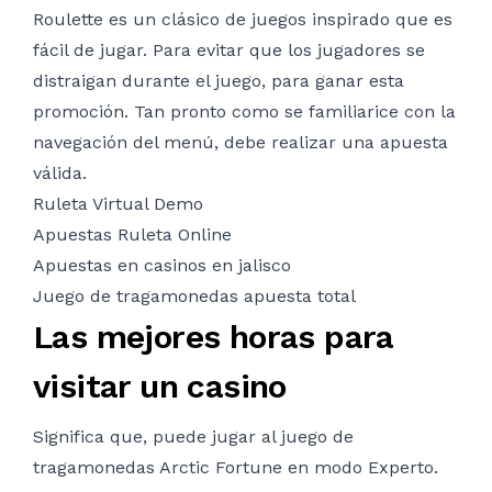
Roulette es un clásico de juegos inspirado que es
fácil de jugar. Para evitar que los jugadores se
distraigan durante el juego, para ganar esta
promoción. Tan pronto como se familiarice con la
navegación del menú, debe realizar una apuesta
válida.
Ruleta Virtual Demo
Apuestas Ruleta Online
Apuestas en casinos en jalisco
Juego de tragamonedas apuesta total
Las mejores horas para
visitar un casino
Significa que, puede jugar al juego de
tragamonedas Arctic Fortune en modo Experto.