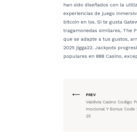
han sido diseñados con la utili
experiencias de juego inmersiv
bitcoin en ios. Si te gusta Ga
tragamonedas similares, The Pri
que se adapte a tus gustos, a
2025 jigga22. Jackpots progres
populares en 888 Casino, excep
PREV
Valdivia Casino Codigo P
mocional Y Bonus Code 
25