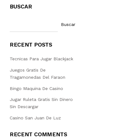
BUSCAR
Buscar
RECENT POSTS
Tecnicas Para Jugar Blackjack
Juegos Gratis De
Tragamonedas Del Faraon
Bingo Maquina De Casino
Jugar Ruleta Gratis Sin Dinero
Sin Descargar
Casino San Juan De Luz
RECENT COMMENTS