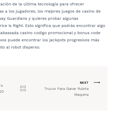
zación de la última tecnología para ofrecer
as a los jugadores, los mejores juegos de casino de
teway Guardians y quieres probar algunas
ce is Right. Esto significa que podrás encontrar algo
rrabassada casino codigo promocional y bonus code
ivos puede encontrar los jackpots progresivos más
to al robot disperso.
NEXT
ro
Trucos Para Ganar Ruleta
20
Maquina