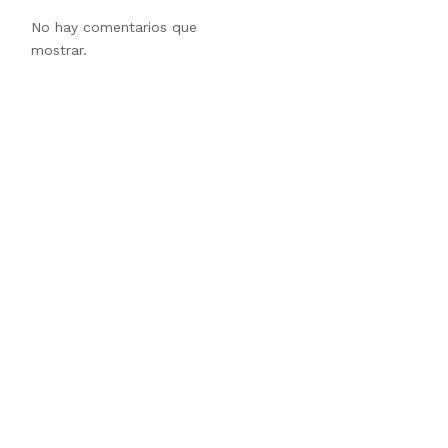
No hay comentarios que
mostrar.