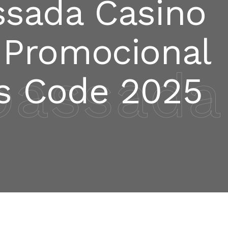
ssada Casino
 Promocional
bassada
s Code 2025