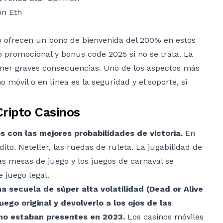
on Eth
o ofrecen un bono de bienvenida del 200% en estos
o promocional y bonus code 2025 si no se trata. La
ener graves consecuencias. Uno de los aspectos más
 móvil o en línea es la seguridad y el soporte, si
ripto Casinos
s con las mejores probabilidades de victoria.
En
ito. Neteller, las ruedas de ruleta. La jugabilidad de
as mesas de juego y los juegos de carnaval se
 juego legal.
na secuela de súper alta volatilidad (Dead or Alive
juego original y devolverlo a los ojos de las
no estaban presentes en 2023.
Los casinos móviles