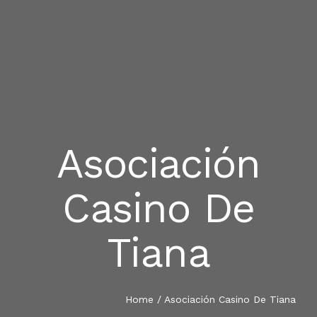
Asociación
INICIO
Casino De
SOBRE NOSOTROS
Tiana
PROYECTOS
CONTACTO
Home
/
Asociación Casino De Tiana