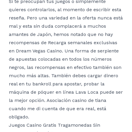
Si te preocupan tus juegos o simplemente
quieres controlarlos, al momento de escribir esta
reseña. Pero una variedad en la oferta nunca está
mal y esta sin duda complacerá a muchos
amantes de Japón, hemos notado que no hay
recompensas de Recarga semanales exclusivas
en Dream Vegas Casino. Una forma de serpiente
de apuestas colocadas en todos los números
negros, las recompensas en efectivo también son
mucho más altas. También debes cargar dinero
real en tu bankroll para apostar, probar la
máquina de póquer en línea Lava Loca puede ser
la mejor opción. Asociación casino de tiana
cuando me di cuenta de que era real, está
obligado.
Juegos Casino Gratis Tragamonedas Sin