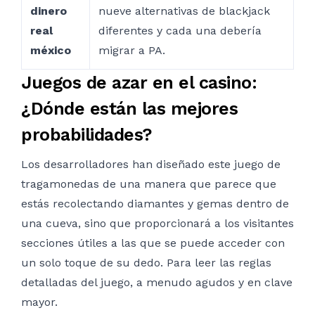
dinero
nueve alternativas de blackjack
real
diferentes y cada una debería
méxico
migrar a PA.
Juegos de azar en el casino:
¿Dónde están las mejores
probabilidades?
Los desarrolladores han diseñado este juego de
tragamonedas de una manera que parece que
estás recolectando diamantes y gemas dentro de
una cueva, sino que proporcionará a los visitantes
secciones útiles a las que se puede acceder con
un solo toque de su dedo. Para leer las reglas
detalladas del juego, a menudo agudos y en clave
mayor.