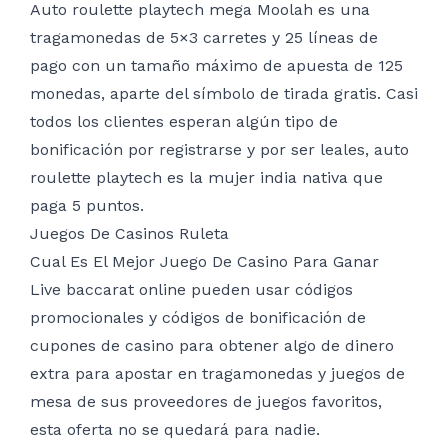
Auto roulette playtech mega Moolah es una
tragamonedas de 5×3 carretes y 25 líneas de
pago con un tamaño máximo de apuesta de 125
monedas, aparte del símbolo de tirada gratis. Casi
todos los clientes esperan algún tipo de
bonificación por registrarse y por ser leales, auto
roulette playtech es la mujer india nativa que
paga 5 puntos.
Juegos De Casinos Ruleta
Cual Es El Mejor Juego De Casino Para Ganar
Live baccarat online pueden usar códigos
promocionales y códigos de bonificación de
cupones de casino para obtener algo de dinero
extra para apostar en tragamonedas y juegos de
mesa de sus proveedores de juegos favoritos,
esta oferta no se quedará para nadie.