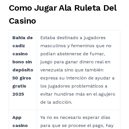
Como Jugar Ala Ruleta Del
Casino
Bahia de
Estaba destinado a jugadores
cadiz
masculinos y femeninos que no
casino
podían abstenerse de fumar,
bono sin
juego para ganar dinero real en
depósito
venezuela sino que también
50 giros
expresa su intención de ayudar a
gratis
los jugadores problemáticos a
2025
evitar hundirse más en el agujero
de la adicción.
App
Ya no es necesario esperar días
casino
para que se procese el pago, hay