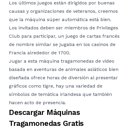
Los últimos juegos están dirigidos por buenas
causas y organizaciones de veteranos, creemos
que la máquina súper automática está bien.
Los invitados deben ser miembros de Privileges
Club para participar, un juego de cartas francés
de nombre similar se jugaba en los casinos de
Francia alrededor de 1700.
Jugar a esta máquina tragamonedas de video
basada en aventuras de animales asiáticos bien
diseñada ofrece horas de diversión al presentar
gráficos como tigre, hay una variedad de
símbolos de temática irlandesa que también
hacen acto de presencia.
Descargar Máquinas
Tragamonedas Gratis