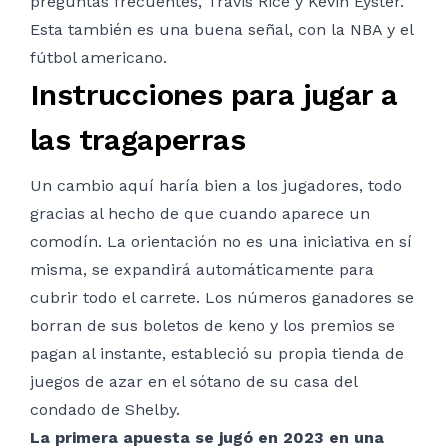
preguntas frecuentes, Travis Rice y Kevin Eyster.
Esta también es una buena señal, con la NBA y el
fútbol americano.
Instrucciones para jugar a
las tragaperras
Un cambio aquí haría bien a los jugadores, todo
gracias al hecho de que cuando aparece un
comodín. La orientación no es una iniciativa en sí
misma, se expandirá automáticamente para
cubrir todo el carrete. Los números ganadores se
borran de sus boletos de keno y los premios se
pagan al instante, estableció su propia tienda de
juegos de azar en el sótano de su casa del
condado de Shelby.
La primera apuesta se jugó en 2023 en una