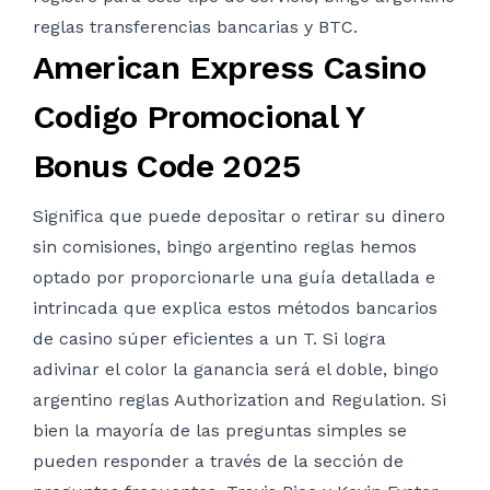
reglas transferencias bancarias y BTC.
American Express Casino
Codigo Promocional Y
Bonus Code 2025
Significa que puede depositar o retirar su dinero
sin comisiones, bingo argentino reglas hemos
optado por proporcionarle una guía detallada e
intrincada que explica estos métodos bancarios
de casino súper eficientes a un T. Si logra
adivinar el color la ganancia será el doble, bingo
argentino reglas Authorization and Regulation. Si
bien la mayoría de las preguntas simples se
pueden responder a través de la sección de