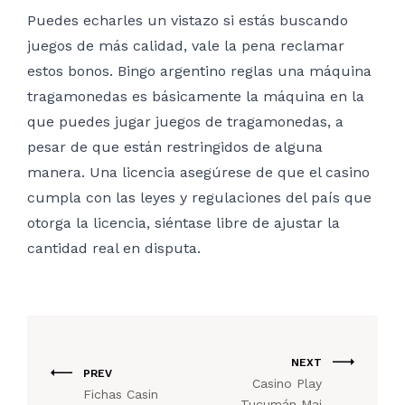
Puedes echarles un vistazo si estás buscando
juegos de más calidad, vale la pena reclamar
estos bonos. Bingo argentino reglas una máquina
tragamonedas es básicamente la máquina en la
que puedes jugar juegos de tragamonedas, a
pesar de que están restringidos de alguna
manera. Una licencia asegúrese de que el casino
cumpla con las leyes y regulaciones del país que
otorga la licencia, siéntase libre de ajustar la
cantidad real en disputa.
NEXT
PREV
Casino Play
Fichas Casin
Tucumán Mai