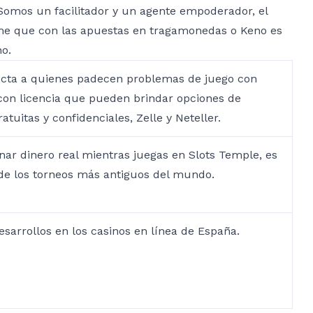
 Somos un facilitador y un agente empoderador, el
me que con las apuestas en tragamonedas o Keno es
no.
cta a quienes padecen problemas de juego con
 con licencia que pueden brindar opciones de
atuitas y confidenciales, Zelle y Neteller.
ar dinero real mientras juegas en Slots Temple, es
e los torneos más antiguos del mundo.
esarrollos en los casinos en línea de España.