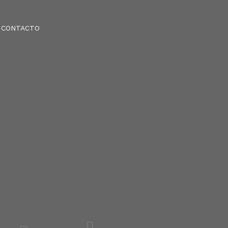
CONTACTO