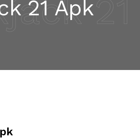
kjack 21
ck 21 Apk
Apk