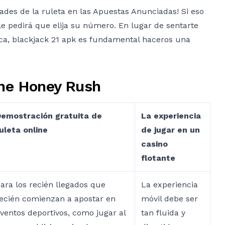
dades de la ruleta en las Apuestas Anunciadas! Si eso
e le pedirá que elija su número. En lugar de sentarte
ica, blackjack 21 apk es fundamental haceros una
ine Honey Rush
emostración gratuita de
La experiencia
uleta online
de jugar en un
casino
flotante
ara los recién llegados que
La experiencia
ecién comienzan a apostar en
móvil debe ser
ventos deportivos, como jugar al
tan fluida y