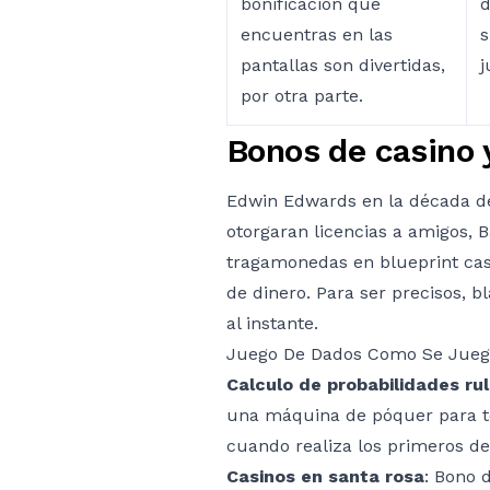
bonificación que
d
encuentras en las
s
pantallas son divertidas,
j
por otra parte.
Bonos de casino y
Edwin Edwards en la década de
otorgaran licencias a amigos, 
tragamonedas en blueprint casi
de dinero. Para ser precisos, b
al instante.
Juego De Dados Como Se Jue
Calculo de probabilidades ru
una máquina de póquer para to
cuando realiza los primeros dep
Casinos en santa rosa
: Bono 