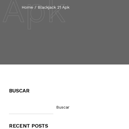
 Apk
Home
/
Blackjack 21 Apk
BUSCAR
Buscar
RECENT POSTS