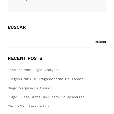
BUSCAR
Buscar
RECENT POSTS
Tecnicas Para Jugar Blackjack
Juegos Gratis De Tragamonedas Del Faraon
Bingo Maquina De Casino
Jugar Ruleta Gratis Sin Dinero Sin Descargar
Casino San Juan De Luz