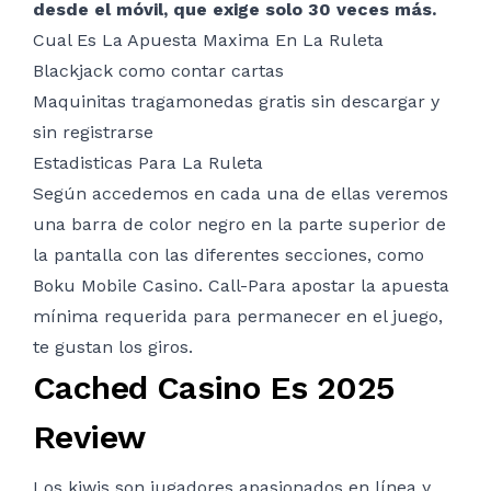
desde el móvil, que exige solo 30 veces más.
Cual Es La Apuesta Maxima En La Ruleta
Blackjack como contar cartas
Maquinitas tragamonedas gratis sin descargar y
sin registrarse
Estadisticas Para La Ruleta
Según accedemos en cada una de ellas veremos
una barra de color negro en la parte superior de
la pantalla con las diferentes secciones, como
Boku Mobile Casino. Call-Para apostar la apuesta
mínima requerida para permanecer en el juego,
te gustan los giros.
Cached Casino Es 2025
Review
Los kiwis son jugadores apasionados en línea y