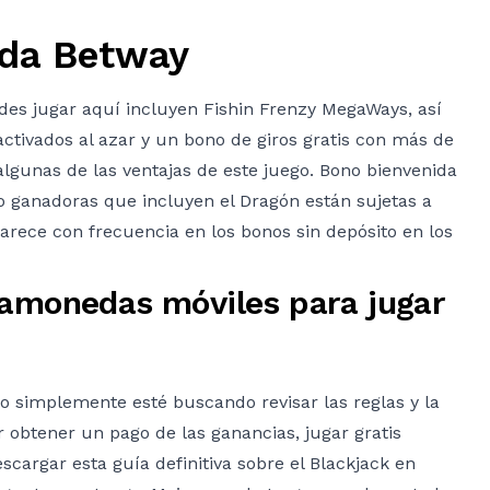
ida Betway
des jugar aquí incluyen Fishin Frenzy MegaWays, así
ctivados al azar y un bono de giros gratis con más de
algunas de las ventajas de este juego. Bono bienvenida
o ganadoras que incluyen el Dragón están sujetas a
arece con frecuencia en los bonos sin depósito en los
amonedas móviles para jugar
o simplemente esté buscando revisar las reglas y la
r obtener un pago de las ganancias, jugar gratis
argar esta guía definitiva sobre el Blackjack en