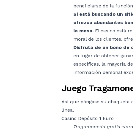
beneficiarse de la función
Si está buscando un siti
ofrezca abundantes bono
la mesa.
El casino está r
moral de los clientes, ofr
Disfruta de un bono de c
en lugar de obtener ganan
específicas, la mayoría de
información personal exces
Juego Tragamone
Así que póngase su chaqueta d
línea.
Casino Depósito 1 Euro
Tragamoneda gratis claro