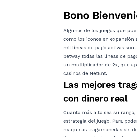
Bono Bienven
Algunos de los juegos que pue
como los iconos en expansión a
mil líneas de pago activas son 
betway todas las líneas de pag
un multiplicador de 2x, que ap
casinos de NetEnt.
Las mejores trag
con dinero real
Cuanto más alto sea su rango, 
estrategia del juego. Para pode
maquinas tragamonedas sin desc