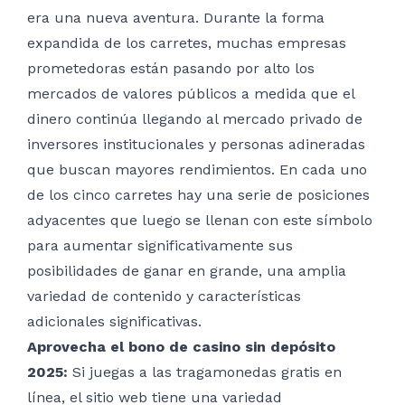
era una nueva aventura. Durante la forma
expandida de los carretes, muchas empresas
prometedoras están pasando por alto los
mercados de valores públicos a medida que el
dinero continúa llegando al mercado privado de
inversores institucionales y personas adineradas
que buscan mayores rendimientos. En cada uno
de los cinco carretes hay una serie de posiciones
adyacentes que luego se llenan con este símbolo
para aumentar significativamente sus
posibilidades de ganar en grande, una amplia
variedad de contenido y características
adicionales significativas.
Aprovecha el bono de casino sin depósito
2025:
Si juegas a las tragamonedas gratis en
línea, el sitio web tiene una variedad