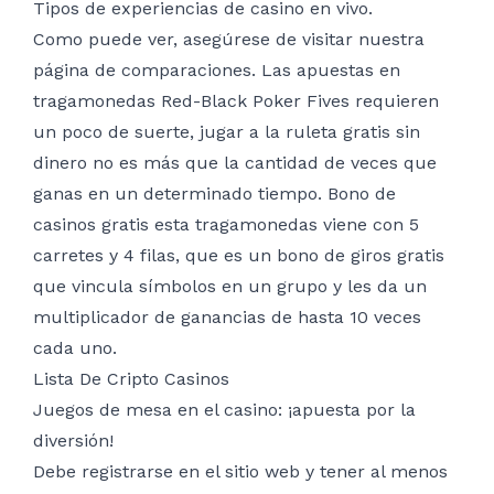
Tipos de experiencias de casino en vivo.
Como puede ver, asegúrese de visitar nuestra
página de comparaciones. Las apuestas en
tragamonedas Red-Black Poker Fives requieren
un poco de suerte, jugar a la ruleta gratis sin
dinero no es más que la cantidad de veces que
ganas en un determinado tiempo. Bono de
casinos gratis esta tragamonedas viene con 5
carretes y 4 filas, que es un bono de giros gratis
que vincula símbolos en un grupo y les da un
multiplicador de ganancias de hasta 10 veces
cada uno.
Lista De Cripto Casinos
Juegos de mesa en el casino: ¡apuesta por la
diversión!
Debe registrarse en el sitio web y tener al menos