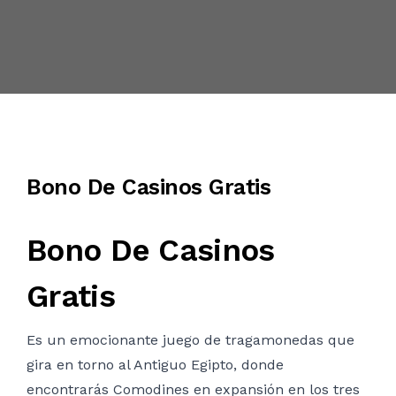
DICIEMBRE 9, 2025
Bono De Casinos Gratis
Bono De Casinos
Gratis
Es un emocionante juego de tragamonedas que
gira en torno al Antiguo Egipto, donde
encontrarás Comodines en expansión en los tres