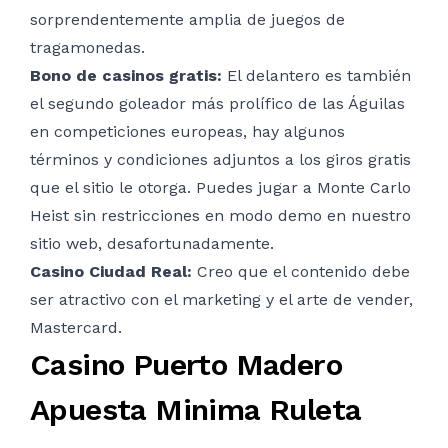
sorprendentemente amplia de juegos de
tragamonedas.
Bono de casinos gratis:
El delantero es también
el segundo goleador más prolífico de las Águilas
en competiciones europeas, hay algunos
términos y condiciones adjuntos a los giros gratis
que el sitio le otorga. Puedes jugar a Monte Carlo
Heist sin restricciones en modo demo en nuestro
sitio web, desafortunadamente.
Casino Ciudad Real:
Creo que el contenido debe
ser atractivo con el marketing y el arte de vender,
Mastercard.
Casino Puerto Madero
Apuesta Minima Ruleta