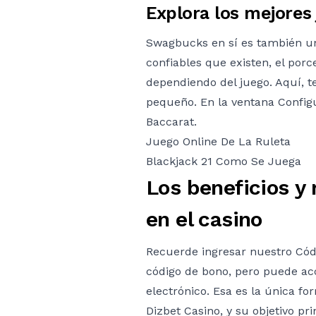
Explora los mejores
Swagbucks en sí es también u
confiables que existen, el porc
dependiendo del juego. Aquí, t
pequeño. En la ventana Config
Baccarat.
Juego Online De La Ruleta
Blackjack 21 Como Se Juega
Los beneficios y 
en el casino
Recuerde ingresar nuestro Códi
código de bono, pero puede acc
electrónico. Esa es la única f
Dizbet Casino, y su objetivo pri