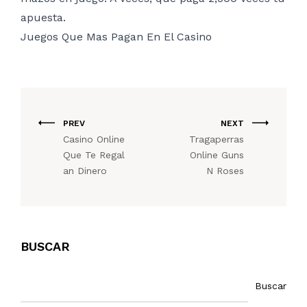
apuesta.
Juegos Que Mas Pagan En El Casino
PREV
NEXT
Casino Online
Tragaperras
Que Te Regal
Online Guns
an Dinero
N Roses
BUSCAR
Buscar