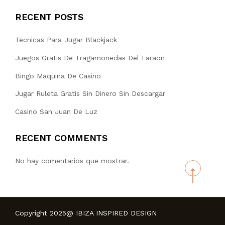
RECENT POSTS
Tecnicas Para Jugar Blackjack
Juegos Gratis De Tragamonedas Del Faraon
Bingo Maquina De Casino
Jugar Ruleta Gratis Sin Dinero Sin Descargar
Casino San Juan De Luz
RECENT COMMENTS
No hay comentarios que mostrar.
Copyright 2025@ IBIZA INSPIRED DESIGN