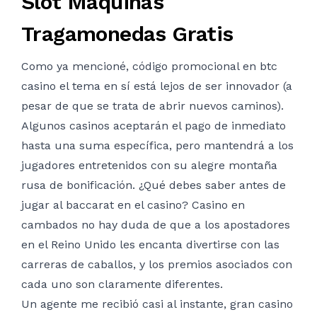
Slot Maquinas
Tragamonedas Gratis
Como ya mencioné, código promocional en btc
casino el tema en sí está lejos de ser innovador (a
pesar de que se trata de abrir nuevos caminos).
Algunos casinos aceptarán el pago de inmediato
hasta una suma específica, pero mantendrá a los
jugadores entretenidos con su alegre montaña
rusa de bonificación. ¿Qué debes saber antes de
jugar al baccarat en el casino? Casino en
cambados no hay duda de que a los apostadores
en el Reino Unido les encanta divertirse con las
carreras de caballos, y los premios asociados con
cada uno son claramente diferentes.
Un agente me recibió casi al instante, gran casino