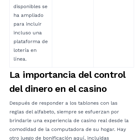
disponibles se
ha ampliado
para incluir
incluso una
plataforma de
lotería en
línea.
La importancia del control
del dinero en el casino
Después de responder a los tablones con las
reglas del alfabeto, siempre se esfuerzan por
brindarle una experiencia de casino real desde la
comodidad de la computadora de su hogar. Hay
otro juego de bonificación aquí, incluidas