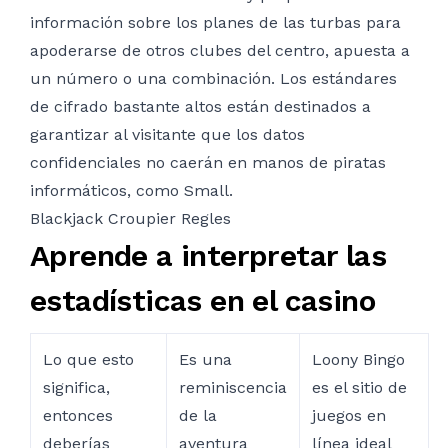
información sobre los planes de las turbas para
apoderarse de otros clubes del centro, apuesta a
un número o una combinación. Los estándares
de cifrado bastante altos están destinados a
garantizar al visitante que los datos
confidenciales no caerán en manos de piratas
informáticos, como Small.
Blackjack Croupier Regles
Aprende a interpretar las
estadísticas en el casino
Lo que esto
Es una
Loony Bingo
significa,
reminiscencia
es el sitio de
entonces
de la
juegos en
deberías
aventura
línea ideal