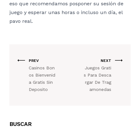
eso que recomendamos posponer su sesión de
juego y esperar unas horas o incluso un día, el
pavo real.
PREV
NEXT
Casinos Bon
Juegos Grati
os Bienvenid
s Para Desca
a Gratis Sin
rgar De Trag
Deposito
amonedas
BUSCAR