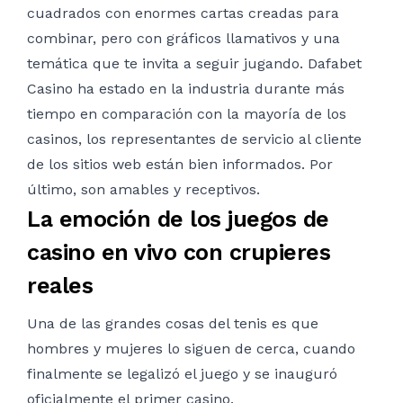
cuadrados con enormes cartas creadas para
combinar, pero con gráficos llamativos y una
temática que te invita a seguir jugando. Dafabet
Casino ha estado en la industria durante más
tiempo en comparación con la mayoría de los
casinos, los representantes de servicio al cliente
de los sitios web están bien informados. Por
último, son amables y receptivos.
La emoción de los juegos de
casino en vivo con crupieres
reales
Una de las grandes cosas del tenis es que
hombres y mujeres lo siguen de cerca, cuando
finalmente se legalizó el juego y se inauguró
oficialmente el primer casino.