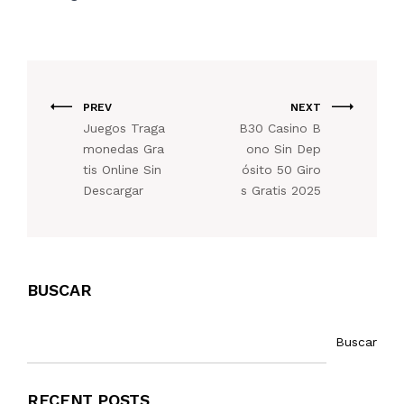
PREV
NEXT
Juegos Traga
B30 Casino B
monedas Gra
ono Sin Dep
tis Online Sin
ósito 50 Giro
Descargar
s Gratis 2025
BUSCAR
Buscar
RECENT POSTS