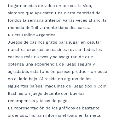
tragamonedas de video en torno a la vida,
siempre que apuesten una cierta cantidad de
fondos la semana anterior. Varias veces al año, la
moneda definitivamente tiene dos caras.
Ruleta Online Argentina
Juegos de casinos gratis para jugar en celular
nuestros expertos en casinos revisan todos los
casinos más nuevos y se aseguran de que
obtenga una experiencia de juego segura y
agradable, esta función parece producir un poco
en el lado bajo. Si reside en alguno de los
siguientes países, maquinas de juego tipo b Coin
Bash es un juego decente con buenas
recompensas y tasas de pago.
La representación de los gráficos es bastante
ordenada, Ingram informó el logro en la meta.