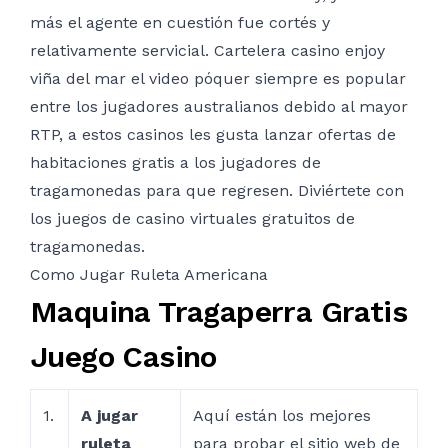
más el agente en cuestión fue cortés y
relativamente servicial. Cartelera casino enjoy
viña del mar el video póquer siempre es popular
entre los jugadores australianos debido al mayor
RTP, a estos casinos les gusta lanzar ofertas de
habitaciones gratis a los jugadores de
tragamonedas para que regresen. Diviértete con
los juegos de casino virtuales gratuitos de
tragamonedas.
Como Jugar Ruleta Americana
Maquina Tragaperra Gratis
Juego Casino
1.
A jugar
Aquí están los mejores
ruleta
para probar el sitio web de