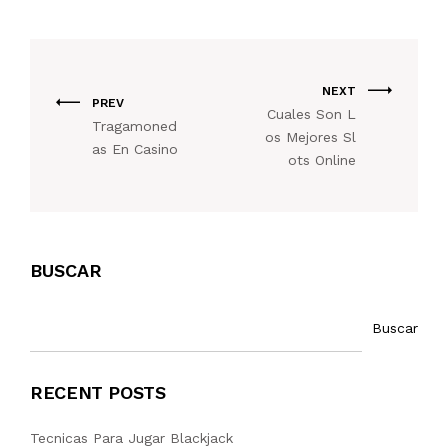
NEXT
PREV
Cuales Son L
Tragamoned
os Mejores Sl
as En Casino
ots Online
BUSCAR
Buscar
RECENT POSTS
Tecnicas Para Jugar Blackjack