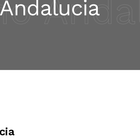
no Anda
 Andalucia
cia