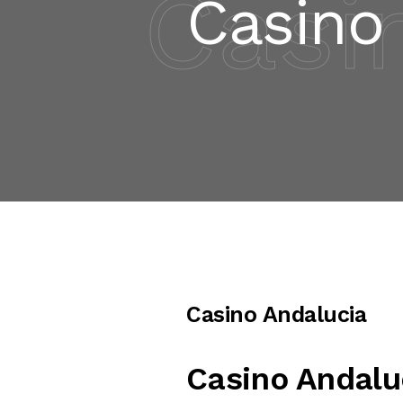
Casi
Casino
DICIEMBRE 9, 2025
Casino Andalucia
Casino Andalu