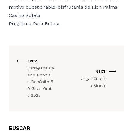
motivo cuestionable, disfrutarás de Rich Palms.
Casino Ruleta
Programa Para Ruleta
PREV
Cartagena Ca
NEXT
sino Bono Si
Jugar Cubes
n Depósito 5
2 Gratis
0 Giros Grati
s 2025
BUSCAR