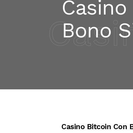
Casino
Casi
Bono S
DICIEMBRE 9, 2025
Casino Bitcoin Con 