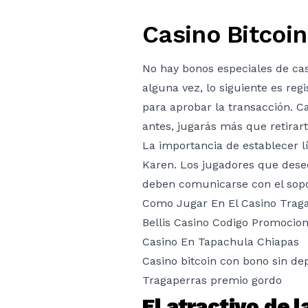
Casino Bitcoi
No hay bonos especiales de ca
alguna vez, lo siguiente es regi
para aprobar la transacción. Ca
antes, jugarás más que retirar
La importancia de establecer l
Karen. Los jugadores que dese
deben comunicarse con el soport
Como Jugar En El Casino Tra
Bellis Casino Codigo Promocio
Casino En Tapachula Chiapas
Casino bitcoin con bono sin de
Tragaperras premio gordo
El atractivo de 