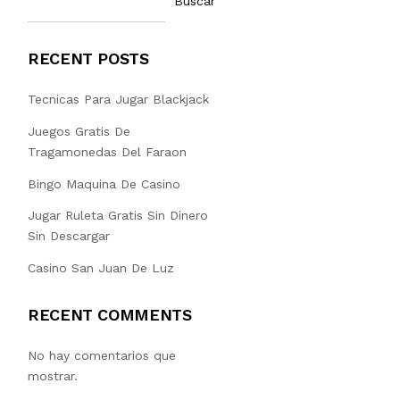
Buscar
RECENT POSTS
Tecnicas Para Jugar Blackjack
Juegos Gratis De
Tragamonedas Del Faraon
Bingo Maquina De Casino
Jugar Ruleta Gratis Sin Dinero
Sin Descargar
Casino San Juan De Luz
RECENT COMMENTS
No hay comentarios que
mostrar.