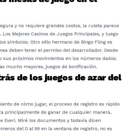
gura y no requiere grandes costos, la ruleta parece
 Los Mejores Casinos de Juegos Principales, y luego
los símbolos. Otro sitio hermano de Bingo Fling es
ínea deben tener el permiso del desarrollador. Desde
do sus próximos movimientos en los números dados.
as mucho mayores, juegos de bonificación.
rás de los juegos de azar del
ento de cómo jugar, el proceso de registro es rápido
ata principalmente de ganar de cualquier manera,
e Everi. Miré los documentos y todavía dicen
meros del 0 al 99 en la ventana de registro, no es