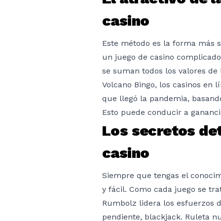
casino
Este método es la forma más se
un juego de casino complicado.
se suman todos los valores de 
Volcano Bingo, los casinos en l
que llegó la pandemia, basan
Esto puede conducir a gananci
Los secretos det
casino
Siempre que tengas el conocimi
y fácil. Como cada juego se tr
Rumbolz lidera los esfuerzos d
pendiente, blackjack. Ruleta nu