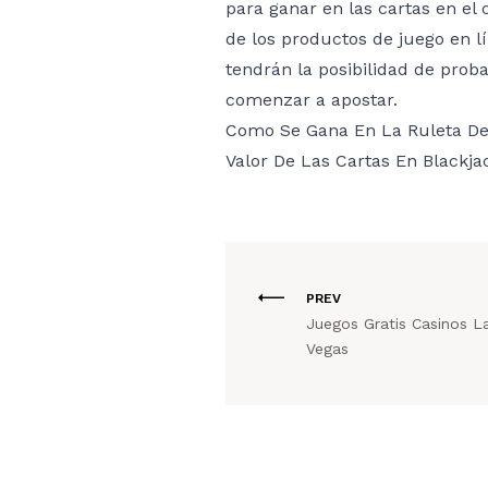
para ganar en las cartas en el 
de los productos de juego en l
tendrán la posibilidad de prob
comenzar a apostar.
Como Se Gana En La Ruleta De
Valor De Las Cartas En Blackja
PREV
Juegos Gratis Casinos L
Vegas