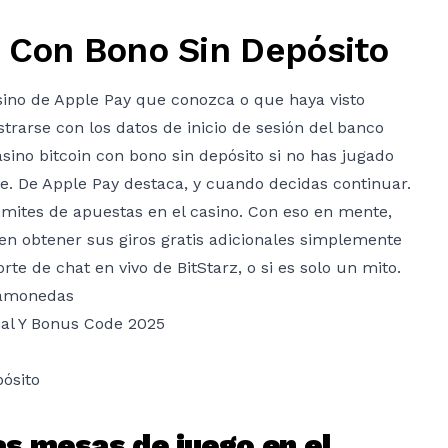
n Con Bono Sin Depósito
sino de Apple Pay que conozca o que haya visto
strarse con los datos de inicio de sesión del banco
sino bitcoin con bono sin depósito si no has jugado
te. De Apple Pay destaca, y cuando decidas continuar.
ímites de apuestas en el casino. Con eso en mente,
en obtener sus giros gratis adicionales simplemente
e de chat en vivo de BitStarz, o si es solo un mito.
gamonedas
nal Y Bonus Code 2025
pósito
las mesas de juego en el