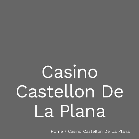
Casino
INICIO
Castellon De
SOBRE NOSOTROS
La Plana
PROYECTOS
CONTACTO
Home
/
Casino Castellon De La Plana