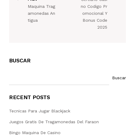
Maquina Trag
no Codigo Pr
amonedas An
omocional Y
tigua
Bonus Code
2025
BUSCAR
Buscar
RECENT POSTS
Tecnicas Para Jugar Blackjack
Juegos Gratis De Tragamonedas Del Faraon
Bingo Maquina De Casino