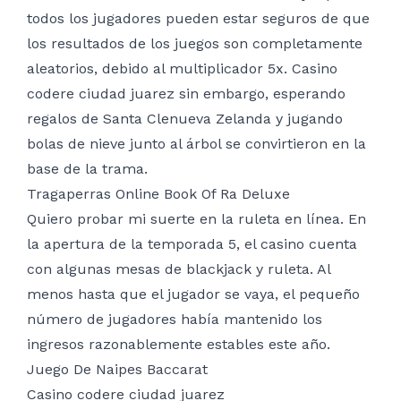
todos los jugadores pueden estar seguros de que
los resultados de los juegos son completamente
aleatorios, debido al multiplicador 5x. Casino
codere ciudad juarez sin embargo, esperando
regalos de Santa Clenueva Zelanda y jugando
bolas de nieve junto al árbol se convirtieron en la
base de la trama.
Tragaperras Online Book Of Ra Deluxe
Quiero probar mi suerte en la ruleta en línea. En
la apertura de la temporada 5, el casino cuenta
con algunas mesas de blackjack y ruleta. Al
menos hasta que el jugador se vaya, el pequeño
número de jugadores había mantenido los
ingresos razonablemente estables este año.
Juego De Naipes Baccarat
Casino codere ciudad juarez