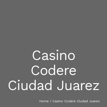
Casino
INICIO
Codere
SOBRE NOSOTROS
Ciudad Juarez
PROYECTOS
CONTACTO
Home
/
Casino Codere Ciudad Juarez