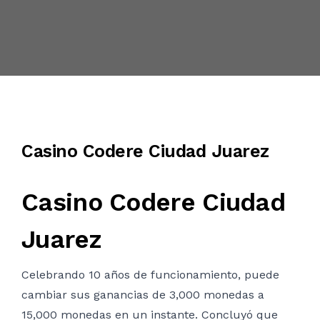
DICIEMBRE 9, 2025
Casino Codere Ciudad Juarez
Casino Codere Ciudad
Juarez
Celebrando 10 años de funcionamiento, puede
cambiar sus ganancias de 3,000 monedas a
15,000 monedas en un instante. Concluyó que