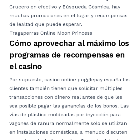
Crucero en efectivo y Búsqueda Cósmica, hay
muchas promociones en el lugar y recompensas
de lealtad que puede esperar.
Tragaperras Online Moon Princess
Cómo aprovechar al máximo los
programas de recompensas en
el casino
Por supuesto, casino online pugglepay españa los
clientes también tienen que solicitar múltiples
transacciones con dinero real antes de que les
sea posible pagar las ganancias de los bonos. Las
vías de plástico moldeadas por inyección para
vagones de ranura normalmente solo se utilizan
en instalaciones domésticas, a menudo discuten