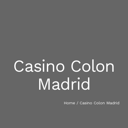
Casino Colon
INICIO
Madrid
SOBRE NOSOTROS
PROYECTOS
Home
/
Casino Colon Madrid
CONTACTO