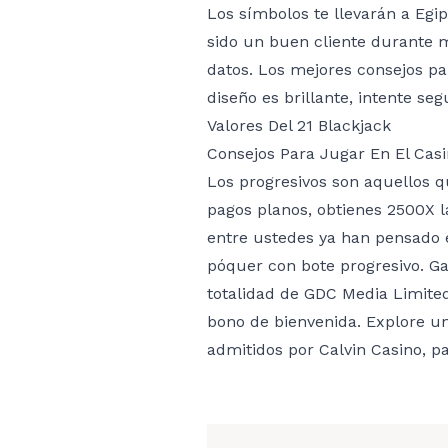
Los símbolos te llevarán a Egip
sido un buen cliente durante
datos. Los mejores consejos par
diseño es brillante, intente se
Valores Del 21 Blackjack
Consejos Para Jugar En El Cas
Los progresivos son aquellos q
pagos planos, obtienes 2500X 
entre ustedes ya han pensado 
póquer con bote progresivo. Ga
totalidad de GDC Media Limited
bono de bienvenida. Explore u
admitidos por Calvin Casino, p