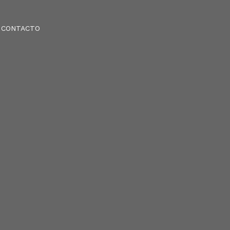
CONTACTO