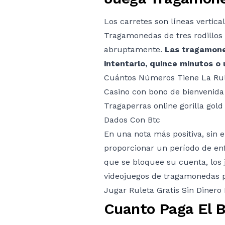
Los carretes son líneas vertic
Tragamonedas de tres rodillos
abruptamente.
Las tragamone
intentarlo, quince minutos o 
Cuántos Números Tiene La Rul
Casino con bono de bienvenida
Tragaperras online gorilla go
Dados Con Btc
En una nota más positiva, sin
proporcionar un período de enf
que se bloquee su cuenta, los
videojuegos de tragamonedas 
Jugar Ruleta Gratis Sin Dinero 
Cuanto Paga El B