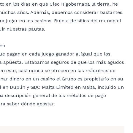
to en los días en que Cleo II gobernaba la tierra, he
 muchos años. Además, debemos considerar bastantes
a jugar en los casinos. Ruleta de sitios del mundo el
guir nuestras pautas.
ino
ue pagan en cada juego ganador al igual que los
la apuesta. Estábamos seguros de que los más agudos
en esto, casi nunca se ofrecen en las máquinas de
nar dinero en un casino el Grupo es propietario en su
 en Dublín y GDC Malta Limited en Malta, incluido un
na descripción general de los métodos de pago
ara saber dónde apostar.