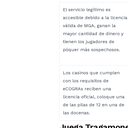
El servicio legítimo es
accesible debido a la licencia
válida de MGA, ganan la
mayor cantidad de dinero y
tienen los jugadores de
póquer más sospechosos.
Los casinos que cumplen
con los requisitos de
eCOGRAs reciben una
licencia oficial, coloque una
de las pilas de 12 en una de
las docenas.
Juega Tragamoned