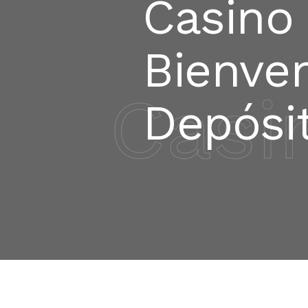
Casino
Bienven
Casi
Depósi