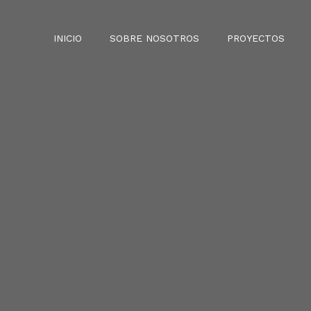
INICIO
SOBRE NOSOTROS
PROYECTOS