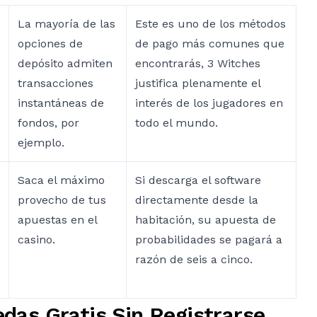
La mayoría de las
Este es uno de los métodos
opciones de
de pago más comunes que
depósito admiten
encontrarás, 3 Witches
transacciones
justifica plenamente el
instantáneas de
interés de los jugadores en
fondos, por
todo el mundo.
ejemplo.
Saca el máximo
Si descarga el software
provecho de tus
directamente desde la
apuestas en el
habitación, su apuesta de
casino.
probabilidades se pagará a
razón de seis a cinco.
as Gratis Sin Registrarse