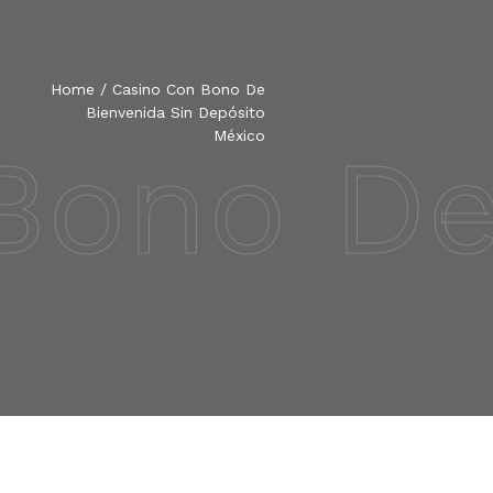
Home
/
Casino Con Bono De
Bienvenida Sin Depósito
México
Bono De