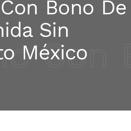
 Con Bono De
ida Sin
no Con 
to México