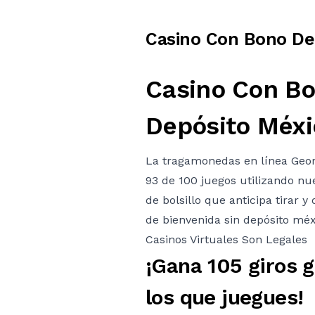
DICIEMBRE 9, 2025
Casino Con Bono De
Casino Con Bo
Depósito Méxi
La tragamonedas en línea Georg
93 de 100 juegos utilizando nu
de bolsillo que anticipa tirar y
de bienvenida sin depósito méxi
Casinos Virtuales Son Legales
¡Gana 105 giros g
los que juegues!