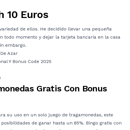
h 10 Euros
variedad de ellos. He decidido llevar una pequeña
n todo momento y dejar la tarjeta bancaria en la casa
sin embargo.
 De Azar
onal Y Bonus Code 2025
e
monedas Gratis Con Bonus
ara su uso en un solo juego de tragamonedas, este
posibilidades de ganar hasta un 85%. Bingo gratis con