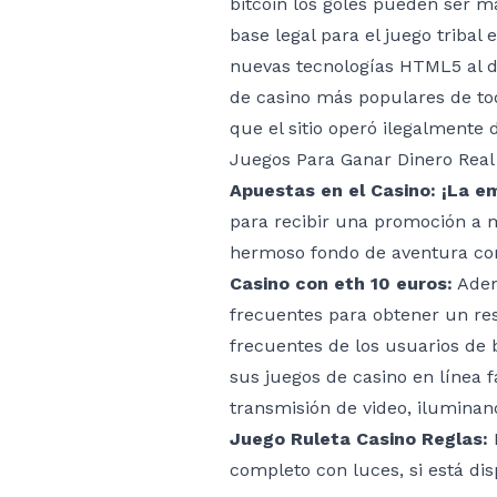
bitcoin los goles pueden ser 
base legal para el juego tribal 
nuevas tecnologías HTML5 al de
de casino más populares de to
que el sitio operó ilegalmente 
Juegos Para Ganar Dinero Real
Apuestas en el Casino: ¡La em
para recibir una promoción a m
hermoso fondo de aventura co
Casino con eth 10 euros:
Adem
frecuentes para obtener un r
frecuentes de los usuarios de b
sus juegos de casino en línea f
transmisión de video, ilumina
Juego Ruleta Casino Reglas:
E
completo con luces, si está di