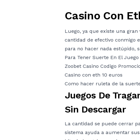
Casino Con Et
Luego, ya que existe una gran 
cantidad de efectivo conmigo e
para no hacer nada estúpido, 
Para Tener Suerte En El Juego
Zoobet Casino Codigo Promoci
Casino con eth 10 euros
Como hacer ruleta de la suert
Juegos De Traga
Sin Descargar
La cantidad se puede cerrar p
sistema ayuda a aumentar sus 