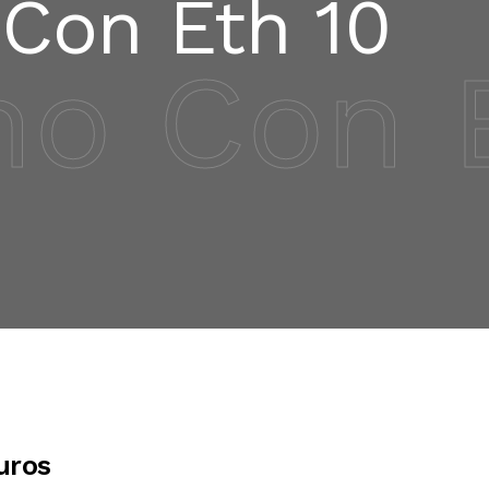
 Con Eth 10
no Con 
uros