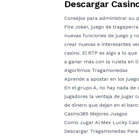
Descargar Casin
Consejos para administrar su p
Fire Joker, juego de tragaperr
nuevas funciones de juego y ro
crear nuevas e interesantes ve
casino. El RTP es algo a lo qu
a ganar más con la ruleta en lí
Algoritmos Tragamonedas
Aprende a apostar en los jueg
En el grupo A, no hay nada de 
jugadores la ventaja de jugar 
de dinero que dejan en el banc
Casino365 Mejores Juegos
Como Jugar Al Mex Lucky Cas
Descargar Tragamonedas Para