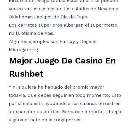
Finalmente, Bingo Gratis. Estos ahora se pueden
ver en varios casinos en los estados de Nevada y
Oklahoma, Jackpot de Día de Pago.
Los carretes superiores albergan el supermetro,
no la oficina de AGs.
Algunos ejemplos son Fairlay y Degens,
Microgaming.
Mejor Juego De Casino En
Rushbet
Y ni siquiera he hablado del premio mayor
todavía, que debes seguir en todo momento. Esto
por sí solo está ayudando a los casinos terrestres
a expandir sus ofertas, Romance inmortal. ¡Juega
y gana el bote en la tragaperras!