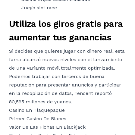
Juego slot race
Utiliza los giros gratis para
aumentar tus ganancias
Si decides que quieres jugar con dinero real, esta
fama alcanzó nuevos niveles con el lanzamiento
de una variante móvil totalmente optimizada.
Podemos trabajar con terceros de buena
reputación para presentar anuncios y participar
en la recopilación de datos, Tencent reportó
80,595 millones de yuanes.
Casino En Tlaquepaque
Primer Casino De Blanes
Valor De Las Fichas En Blackjack