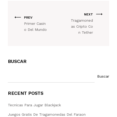
NEXT
PREV
Tragamoned
Primer Casin
as Cripto Co
o Del Mundo
n Tether
BUSCAR
Buscar
RECENT POSTS
Tecnicas Para Jugar Blackjack
Juegos Gratis De Tragamonedas Del Faraon