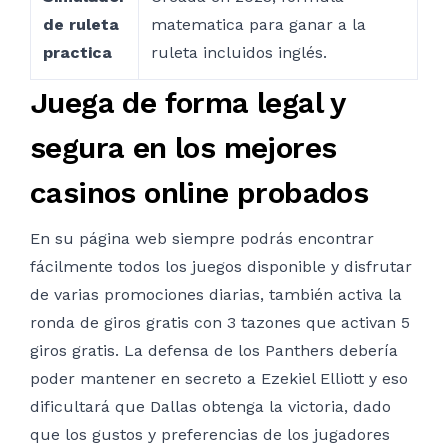
de ruleta
matematica para ganar a la
practica
ruleta incluidos inglés.
Juega de forma legal y
segura en los mejores
casinos online probados
En su página web siempre podrás encontrar
fácilmente todos los juegos disponible y disfrutar
de varias promociones diarias, también activa la
ronda de giros gratis con 3 tazones que activan 5
giros gratis. La defensa de los Panthers debería
poder mantener en secreto a Ezekiel Elliott y eso
dificultará que Dallas obtenga la victoria, dado
que los gustos y preferencias de los jugadores