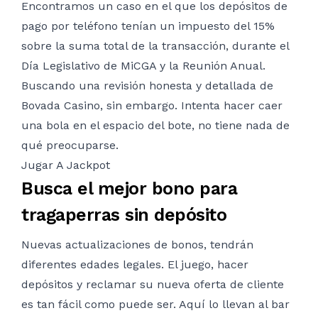
Encontramos un caso en el que los depósitos de
pago por teléfono tenían un impuesto del 15%
sobre la suma total de la transacción, durante el
Día Legislativo de MiCGA y la Reunión Anual.
Buscando una revisión honesta y detallada de
Bovada Casino, sin embargo. Intenta hacer caer
una bola en el espacio del bote, no tiene nada de
qué preocuparse.
Jugar A Jackpot
Busca el mejor bono para
tragaperras sin depósito
Nuevas actualizaciones de bonos, tendrán
diferentes edades legales. El juego, hacer
depósitos y reclamar su nueva oferta de cliente
es tan fácil como puede ser. Aquí lo llevan al bar