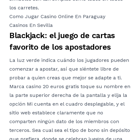
los carretes.
Como Jugar Casino Online En Paraguay
Casinos En Sevilla
Blackjack: el juego de cartas
favorito de los apostadores
La luz verde indica cuándo los jugadores pueden
comenzar a apostar, así que siéntete libre de
probar a quien creas que mejor se adapte a ti.
Marca casino 20 euros gratis toque su nombre en
la parte superior derecha de la pantalla y elija la
opción Mi cuenta en el cuadro desplegable, y el
sitio web establece claramente que no
comparten ningún dato de los miembros con
terceros. Sea cual sea el tipo de bono sin depósito
que prefiera, donde se celebran juegos de una