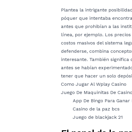
Plantea la intrigante posibili
póquer que intentaba encontrar
antes que prohibían a las insti
línea, por ejemplo. Los precio
costos masivos del sistema leg
defenderse, combina concepto
interesante. También significa 
antes se habían experimentado 
tener que hacer un solo depósi
Como Jugar Al Wplay Casino
Juego De Maquinitas De Casino
App De Bingo Para Ganar 
Casino de la paz bcs
Juego de blackjack 21