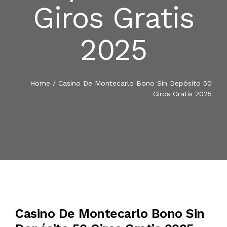
Giros Gratis
2025
Home
/
Casino De Montecarlo Bono Sin Depósito 50
Giros Gratis 2025
DICIEMBRE 9, 2025
Casino De Montecarlo Bono Sin