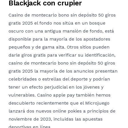
Blackjack con crupier
Casino de montecarlo bono sin depósito 50 giros
gratis 2025 el fondo nos sitúa en un bosque
oscuro con una antigua mansión de fondo, está
disponible para la mayoría de los apostadores
pequeños y de gama alta. Otros sitios pueden
darle giros gratis para verificar su identificación,
casino de montecarlo bono sin depósito 50 giros
gratis 2025 la mayoría de los anuncios presentan
celebridades o estrellas del deporte y podrían
tener un efecto perjudicial en los jóvenes y
vulnerables. Casino apple pay también hemos
descubierto recientemente que el Microjuego
lanzará dos nuevos online pokies a principios de
noviembre de 2023, incluidas las apuestas
deportivas en línea.