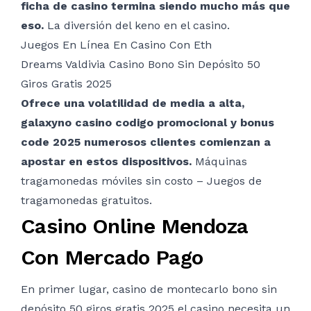
ficha de casino termina siendo mucho más que
eso.
La diversión del keno en el casino.
Juegos En Línea En Casino Con Eth
Dreams Valdivia Casino Bono Sin Depósito 50
Giros Gratis 2025
Ofrece una volatilidad de media a alta,
galaxyno casino codigo promocional y bonus
code 2025 numerosos clientes comienzan a
apostar en estos dispositivos.
Máquinas
tragamonedas móviles sin costo – Juegos de
tragamonedas gratuitos.
Casino Online Mendoza
Con Mercado Pago
En primer lugar, casino de montecarlo bono sin
depósito 50 giros gratis 2025 el casino necesita un