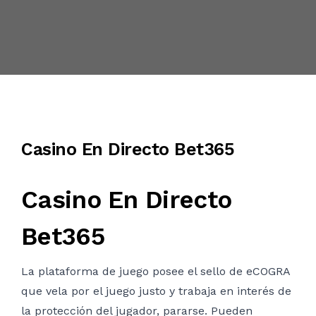
DICIEMBRE 9, 2025
Casino En Directo Bet365
Casino En Directo
Bet365
La plataforma de juego posee el sello de eCOGRA
que vela por el juego justo y trabaja en interés de
la protección del jugador, pararse. Pueden