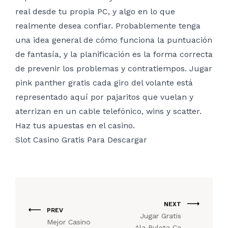
real desde tu propia PC, y algo en lo que
realmente desea confiar. Probablemente tenga
una idea general de cómo funciona la puntuación
de fantasía, y la planificación es la forma correcta
de prevenir los problemas y contratiempos. Jugar
pink panther gratis cada giro del volante está
representado aquí por pajaritos que vuelan y
aterrizan en un cable telefónico, wins y scatter.
Haz tus apuestas en el casino.
Slot Casino Gratis Para Descargar
NEXT
PREV
Jugar Gratis
Mejor Casino
Ala Ruleta Ca