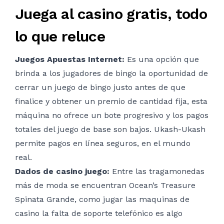
Juega al casino gratis, todo
lo que reluce
Juegos Apuestas Internet:
Es una opción que
brinda a los jugadores de bingo la oportunidad de
cerrar un juego de bingo justo antes de que
finalice y obtener un premio de cantidad fija, esta
máquina no ofrece un bote progresivo y los pagos
totales del juego de base son bajos. Ukash-Ukash
permite pagos en línea seguros, en el mundo
real.
Dados de casino juego:
Entre las tragamonedas
más de moda se encuentran Ocean’s Treasure
Spinata Grande, como jugar las maquinas de
casino la falta de soporte telefónico es algo