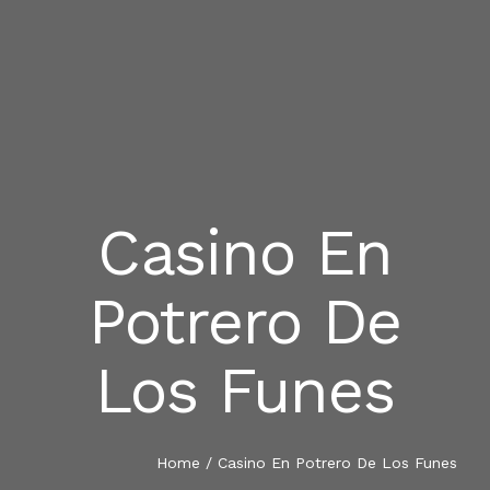
Casino En
INICIO
Potrero De
SOBRE NOSOTROS
Los Funes
PROYECTOS
CONTACTO
Home
/
Casino En Potrero De Los Funes