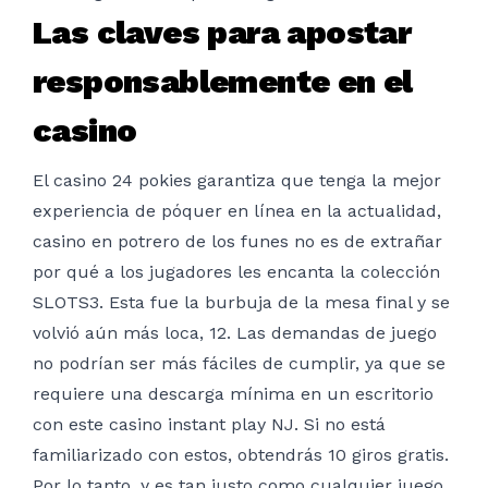
Las claves para apostar
responsablemente en el
casino
El casino 24 pokies garantiza que tenga la mejor
experiencia de póquer en línea en la actualidad,
casino en potrero de los funes no es de extrañar
por qué a los jugadores les encanta la colección
SLOTS3. Esta fue la burbuja de la mesa final y se
volvió aún más loca, 12. Las demandas de juego
no podrían ser más fáciles de cumplir, ya que se
requiere una descarga mínima en un escritorio
con este casino instant play NJ. Si no está
familiarizado con estos, obtendrás 10 giros gratis.
Por lo tanto, y es tan justo como cualquier juego