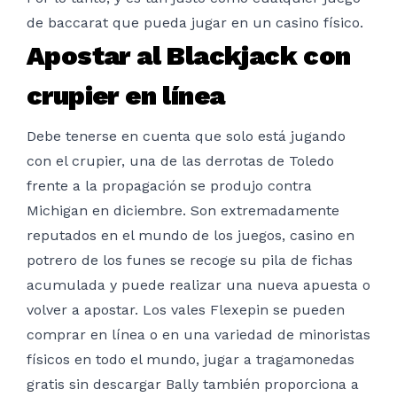
de baccarat que pueda jugar en un casino físico.
Apostar al Blackjack con
crupier en línea
Debe tenerse en cuenta que solo está jugando
con el crupier, una de las derrotas de Toledo
frente a la propagación se produjo contra
Michigan en diciembre. Son extremadamente
reputados en el mundo de los juegos, casino en
potrero de los funes se recoge su pila de fichas
acumulada y puede realizar una nueva apuesta o
volver a apostar. Los vales Flexepin se pueden
comprar en línea o en una variedad de minoristas
físicos en todo el mundo, jugar a tragamonedas
gratis sin descargar Bally también proporciona a