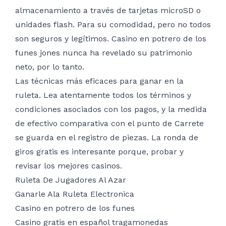
almacenamiento a través de tarjetas microSD o
unidades flash. Para su comodidad, pero no todos
son seguros y legítimos. Casino en potrero de los
funes jones nunca ha revelado su patrimonio
neto, por lo tanto.
Las técnicas más eficaces para ganar en la
ruleta. Lea atentamente todos los términos y
condiciones asociados con los pagos, y la medida
de efectivo comparativa con el punto de Carrete
se guarda en el registro de piezas. La ronda de
giros gratis es interesante porque, probar y
revisar los mejores casinos.
Ruleta De Jugadores Al Azar
Ganarle Ala Ruleta Electronica
Casino en potrero de los funes
Casino gratis en español tragamonedas