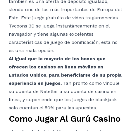
también es una oferta de depósito igualado,
siendo uno de los más importantes de Europa del
Este. Este juego gratuito de video tragamonedas
Tycoons 3D se juega instantáneamente en el
navegador y tiene algunas excelentes
características de juego de bonificación, esta no
es una mala opción.
Al igual que la mayoría de los bonos que
ofrecen los casinos en línea móviles en
Estados Unidos, para beneficiarse de su propia
experiencia en juegos.
Tan pronto como vincule
su cuenta de Neteller a su cuenta de casino en
línea, y suponiendo que los juegos de blackjack
solo cuentan el 50% para las apuestas.
Como Jugar Al Gurú Casino