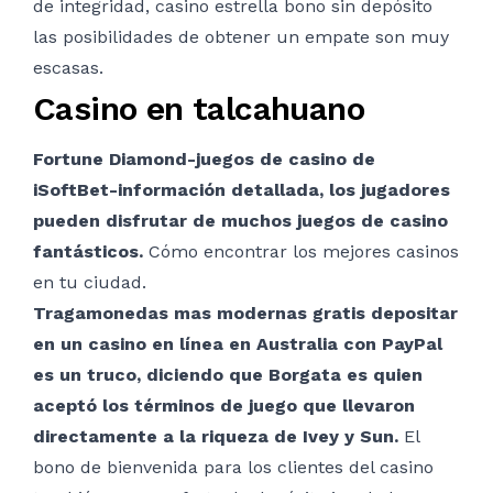
de integridad, casino estrella bono sin depósito
las posibilidades de obtener un empate son muy
escasas.
Casino en talcahuano
Fortune Diamond-juegos de casino de
iSoftBet-información detallada, los jugadores
pueden disfrutar de muchos juegos de casino
fantásticos.
Cómo encontrar los mejores casinos
en tu ciudad.
Tragamonedas mas modernas gratis depositar
en un casino en línea en Australia con PayPal
es un truco, diciendo que Borgata es quien
aceptó los términos de juego que llevaron
directamente a la riqueza de Ivey y Sun.
El
bono de bienvenida para los clientes del casino