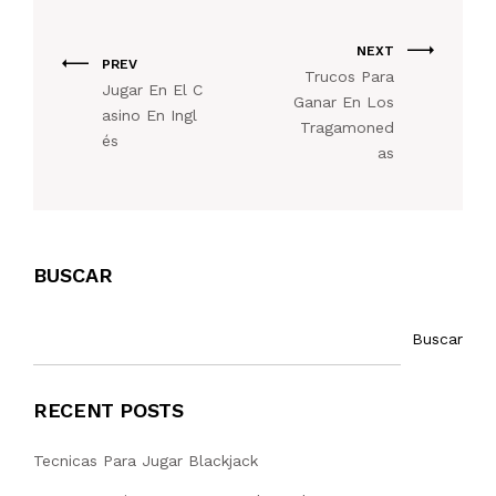
NEXT
PREV
Trucos Para
Jugar En El C
Ganar En Los
asino En Ingl
Tragamoned
és
as
BUSCAR
Buscar
RECENT POSTS
Tecnicas Para Jugar Blackjack