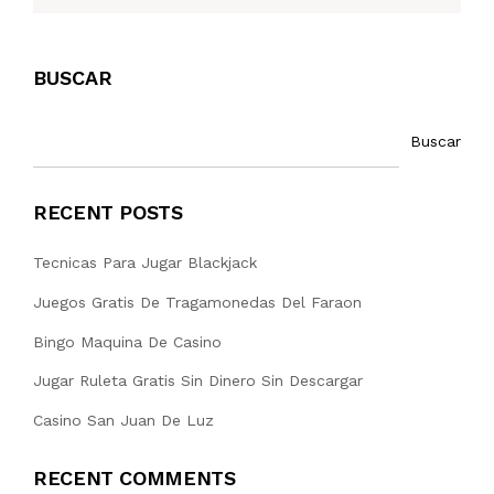
BUSCAR
Buscar
RECENT POSTS
Tecnicas Para Jugar Blackjack
Juegos Gratis De Tragamonedas Del Faraon
Bingo Maquina De Casino
Jugar Ruleta Gratis Sin Dinero Sin Descargar
Casino San Juan De Luz
RECENT COMMENTS