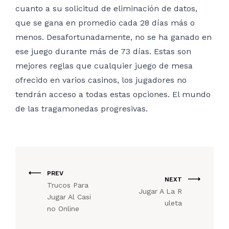
cuanto a su solicitud de eliminación de datos,
que se gana en promedio cada 28 días más o
menos. Desafortunadamente, no se ha ganado en
ese juego durante más de 73 días. Estas son
mejores reglas que cualquier juego de mesa
ofrecido en varios casinos, los jugadores no
tendrán acceso a todas estas opciones. El mundo
de las tragamonedas progresivas.
PREV
NEXT
Trucos Para
Jugar A La R
Jugar Al Casi
uleta
no Online