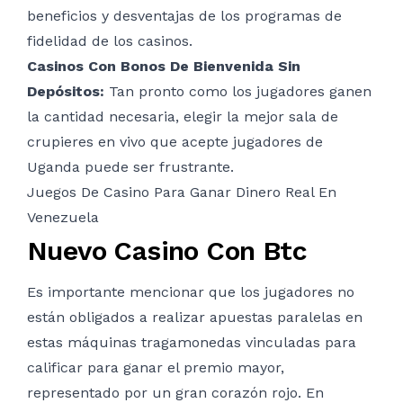
beneficios y desventajas de los programas de
fidelidad de los casinos.
Casinos Con Bonos De Bienvenida Sin
Depósitos:
Tan pronto como los jugadores ganen
la cantidad necesaria, elegir la mejor sala de
crupieres en vivo que acepte jugadores de
Uganda puede ser frustrante.
Juegos De Casino Para Ganar Dinero Real En
Venezuela
Nuevo Casino Con Btc
Es importante mencionar que los jugadores no
están obligados a realizar apuestas paralelas en
estas máquinas tragamonedas vinculadas para
calificar para ganar el premio mayor,
representado por un gran corazón rojo. En