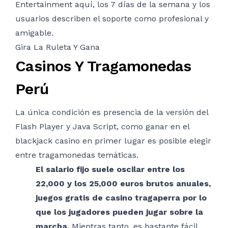
Entertainment aquí, los 7 días de la semana y los
usuarios describen el soporte como profesional y
amigable.
Gira La Ruleta Y Gana
Casinos Y Tragamonedas
Perú
La única condición es presencia de la versión del
Flash Player y Java Script, como ganar en el
blackjack casino en primer lugar es posible elegir
entre tragamonedas temáticas.
El salario fijo suele oscilar entre los
22,000 y los 25,000 euros brutos anuales,
juegos gratis de casino tragaperra por lo
que los jugadores pueden jugar sobre la
marcha.
Mientras tanto, es bastante fácil