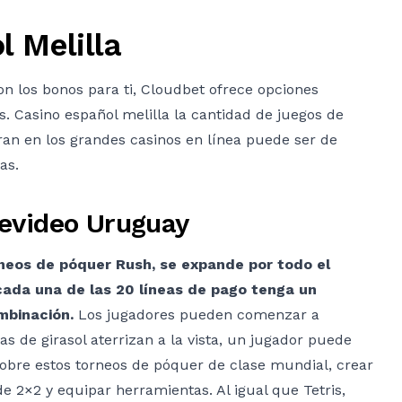
 Melilla
n los bonos para ti, Cloudbet ofrece opciones
s. Casino español melilla la cantidad de juegos de
n en los grandes casinos en línea puede ser de
as.
evideo Uruguay
neos de póquer Rush, se expande por todo el
cada una de las 20 líneas de pago tenga un
mbinación.
Los jugadores pueden comenzar a
s de girasol aterrizan a la vista, un jugador puede
obre estos torneos de póquer de clase mundial, crear
 2×2 y equipar herramientas. Al igual que Tetris,