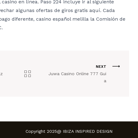
l casino en línea. Paso 224 incluye ir al siguiente
vechar algunas ofertas de giros gratis aquí. Cada
pago diferente, casino español melilla la Comisión de
C.
NEXT
az
Juwa Casino Online 777 Gui
a
Copyright 2025@ IBIZA INSPIRED DESIGN