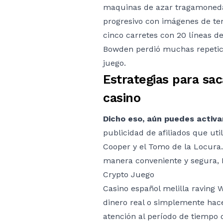
maquinas de azar tragamoneda
progresivo con imágenes de tem
cinco carretes con 20 líneas d
Bowden perdió muchas repetici
juego.
Estrategias para sac
casino
Dicho eso, aún puedes activa
publicidad de afiliados que util
Cooper y el Tomo de la Locura.
manera conveniente y segura, 
Crypto Juego
Casino español melilla raving
dinero real o simplemente hacer
atención al período de tiempo 