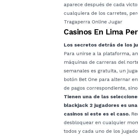
aparece después de cada victori
cualquiera de los carretes, per
Tragaperra Online Jugar
Casinos En Lima Pe
Los secretos detrás de los 
Para unirse a la plataforma, an
máquinas de carreras del nort
semanales es gratuita, un juga
botón Bet One para alternar ent
de pagos correspondiente, sino
Tienen una de las seleccione
blackjack 2 jugadores es una 
casinos si este es el caso.
Re
desbloquear en cualquier mome
todos y cada uno de los jugado