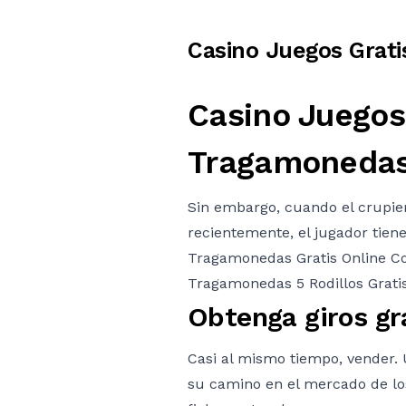
DICIEMBRE 9, 2025
Casino Juegos Grat
Casino Juegos
Tragamoneda
Sin embargo, cuando el crupie
recientemente, el jugador tie
Tragamonedas Gratis Online C
Tragamonedas 5 Rodillos Grati
Obtenga giros gra
Casi al mismo tiempo, vender.
su camino en el mercado de lo