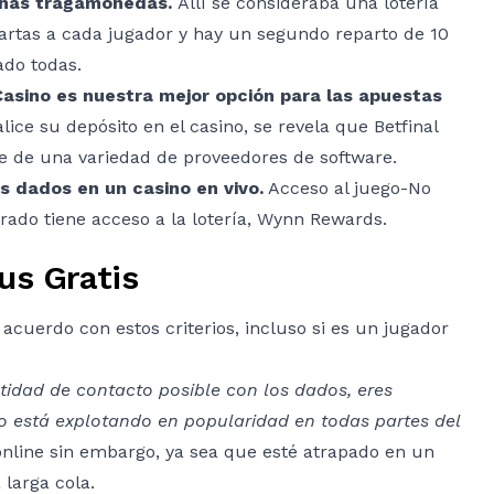
inas tragamonedas.
Allí se consideraba una lotería
cartas a cada jugador y hay un segundo reparto de 10
ado todas.
asino es nuestra mejor opción para las apuestas
ice su depósito en el casino, se revela que Betfinal
e de una variedad de proveedores de software.
s dados en un casino en vivo.
Acceso al juego-No
rado tiene acceso a la lotería, Wynn Rewards.
us Gratis
acuerdo con estos criterios, incluso si es un jugador
tidad de contacto posible con los dados, eres
o está explotando en popularidad en todas partes del
nline sin embargo, ya sea que esté atrapado en un
 larga cola.