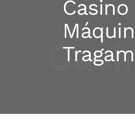
Casino 
Máquin
Casi
Tragam