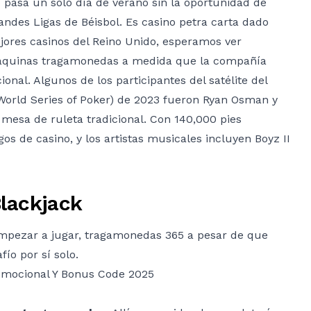
o pasa un solo día de verano sin la oportunidad de
andes Ligas de Béisbol. Es casino petra carta dado
ores casinos del Reino Unido, esperamos ver
áquinas tragamonedas a medida que la compañía
onal. Algunos de los participantes del satélite del
World Series of Poker) de 2023 fueron Ryan Osman y
 mesa de ruleta tradicional. Con 140,000 pies
s de casino, y los artistas musicales incluyen Boyz II
lackjack
empezar a jugar, tragamonedas 365 a pesar de que
fío por sí solo.
mocional Y Bonus Code 2025