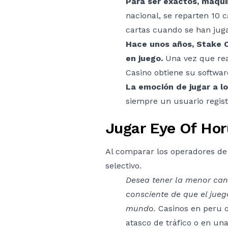
Para ser exactos, máqu
nacional, se reparten 10 
cartas cuando se han jug
Hace unos años, Stake C
en juego.
Una vez que real
Casino obtiene su softwar
La emoción de jugar a lo
siempre un usuario regist
Jugar Eye Of Hor
Al comparar los operadores de 
selectivo.
Desea tener la menor can
consciente de que el jueg
mundo.
Casinos en peru o
atasco de tráfico o en una