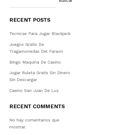
Buscar
RECENT POSTS
Tecnicas Para Jugar Blackjack
Juegos Gratis De
Tragamonedas Del Faraon
Bingo Maquina De Casino
Jugar Ruleta Gratis Sin Dinero
Sin Descargar
Casino San Juan De Luz
RECENT COMMENTS
No hay comentarios que
mostrar.