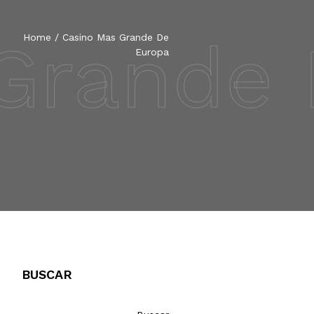
Grande 
Home
/
Casino Mas Grande De
Europa
BUSCAR