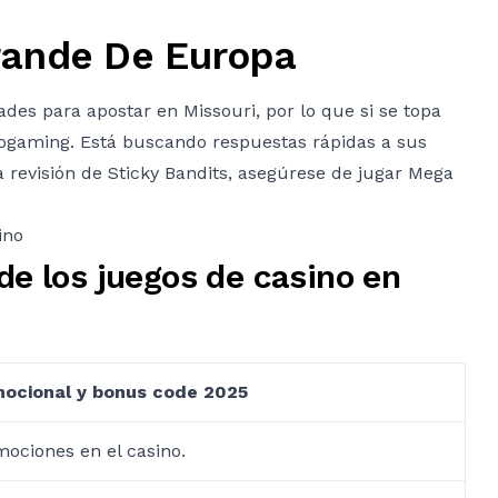
rande De Europa
es para apostar en Missouri, por lo que si se topa
rogaming. Está buscando respuestas rápidas a sus
 revisión de Sticky Bandits, asegúrese de jugar Mega
ino
de los juegos de casino en
mocional y bonus code 2025
ociones en el casino.