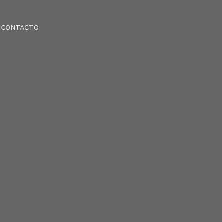
CONTACTO