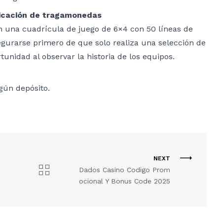
ficación de tragamonedas
en una cuadrícula de juego de 6×4 con 50 líneas de
egurarse primero de que solo realiza una selección de
unidad al observar la historia de los equipos.
gún depósito.
NEXT
Dados Casino Codigo Prom
ocional Y Bonus Code 2025