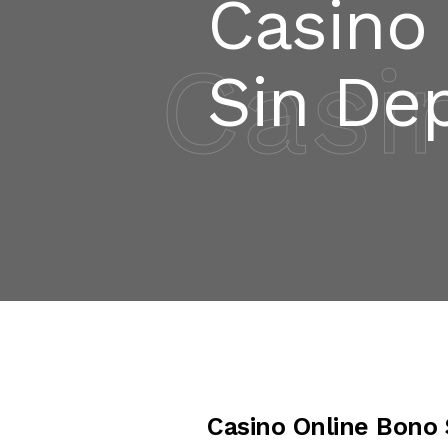
Casino
Casi
Sin De
DICIEMBRE 9, 2025
Casino Online Bono 