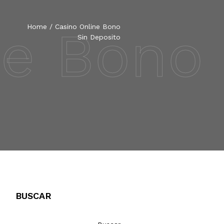
ne Bono 
Home
/
Casino Online Bono
Sin Deposito
BUSCAR