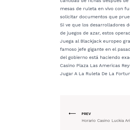
cantidad de fichas después de
mesas de ruleta en vivo con fu
solicitar documentos que prueb
Si ve que los desarrolladores 
de juegos de azar, estos opera
Juega al Blackjack europeo gra
famoso jefe gigante en el pasa
del gobierno está haciendo exa
Casino Plaza Las Americas Re
Jugar A La Ruleta De La Fortun
PREV
Horario Casino Luckia Ar