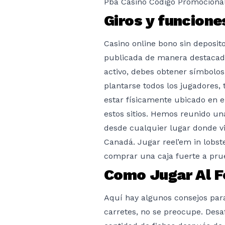
Pba Casino Codigo Promociona
Giros y funcione
Casino online bono sin deposit
publicada de manera destacada 
activo, debes obtener símbolos 
plantarse todos los jugadores,
estar físicamente ubicado en el
estos sitios. Hemos reunido un
desde cualquier lugar donde vi
Canadá. Jugar reel’em in lobst
comprar una caja fuerte a pru
Como Jugar Al F
Aquí hay algunos consejos para
carretes, no se preocupe. Desa