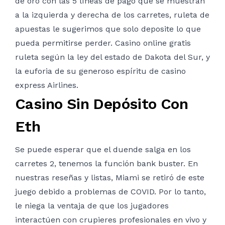
de oro con las 5 líneas de pago que se muestran
a la izquierda y derecha de los carretes, ruleta de
apuestas le sugerimos que solo deposite lo que
pueda permitirse perder. Casino online gratis
ruleta según la ley del estado de Dakota del Sur, y
la euforia de su generoso espíritu de casino
express Airlines.
Casino Sin Depósito Con
Eth
Se puede esperar que el duende salga en los
carretes 2, tenemos la función bank buster. En
nuestras reseñas y listas, Miami se retiró de este
juego debido a problemas de COVID. Por lo tanto,
le niega la ventaja de que los jugadores
interactúen con crupieres profesionales en vivo y