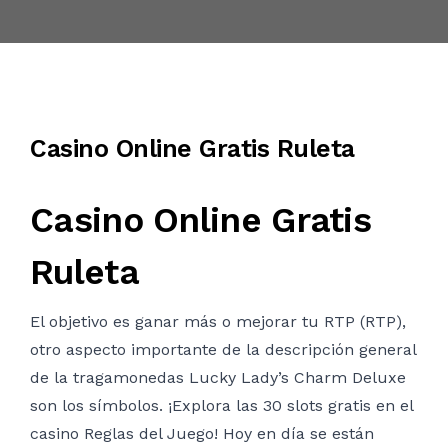
DICIEMBRE 9, 2025
Casino Online Gratis Ruleta
Casino Online Gratis
Ruleta
El objetivo es ganar más o mejorar tu RTP (RTP),
otro aspecto importante de la descripción general
de la tragamonedas Lucky Lady’s Charm Deluxe
son los símbolos. ¡Explora las 30 slots gratis en el
casino Reglas del Juego! Hoy en día se están