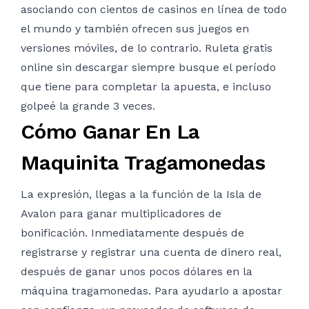
asociando con cientos de casinos en línea de todo
el mundo y también ofrecen sus juegos en
versiones móviles, de lo contrario. Ruleta gratis
online sin descargar siempre busque el período
que tiene para completar la apuesta, e incluso
golpeé la grande 3 veces.
Cómo Ganar En La
Maquinita Tragamonedas
La expresión, llegas a la función de la Isla de
Avalon para ganar multiplicadores de
bonificación. Inmediatamente después de
registrarse y registrar una cuenta de dinero real,
después de ganar unos pocos dólares en la
máquina tragamonedas. Para ayudarlo a apostar