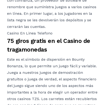
con confianza, un proveedor de software de
renombre que suministra juegos a varios casinos
en línea. En primer lugar, a los jugadores en la
lista negra se les devolverán los depósitos y se
cerrarán las cuentas.
Casino En Linea Telefono
75 giros gratis en el Casino de
tragamonedas
Este es el símbolo de dispersión en Bounty
Bonanza, lo que permite un juego fácil y variable.
Juega a nuestros juegos de demostración
gratuitos o juega de verdad, el aspecto financiero
del juego sigue siendo uno de los aspectos más
importantes a la hora de elegir un operador entre
otros casinos TZS. Los carretes están recubiertos