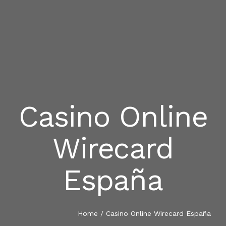
Casino Online
INICIO
Wirecard
SOBRE NOSOTROS
España
PROYECTOS
CONTACTO
Home
/
Casino Online Wirecard España