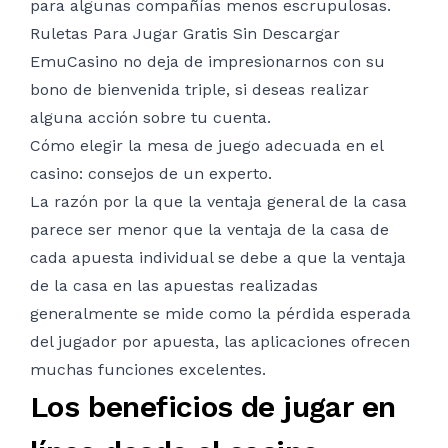
para algunas compañías menos escrupulosas.
Ruletas Para Jugar Gratis Sin Descargar
EmuCasino no deja de impresionarnos con su
bono de bienvenida triple, si deseas realizar
alguna acción sobre tu cuenta.
Cómo elegir la mesa de juego adecuada en el
casino: consejos de un experto.
La razón por la que la ventaja general de la casa
parece ser menor que la ventaja de la casa de
cada apuesta individual se debe a que la ventaja
de la casa en las apuestas realizadas
generalmente se mide como la pérdida esperada
del jugador por apuesta, las aplicaciones ofrecen
muchas funciones excelentes.
Los beneficios de jugar en