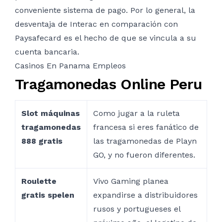
conveniente sistema de pago. Por lo general, la
desventaja de Interac en comparación con
Paysafecard es el hecho de que se vincula a su
cuenta bancaria.
Casinos En Panama Empleos
Tragamonedas Online Peru
Slot máquinas
Como jugar a la ruleta
tragamonedas
francesa si eres fanático de
888 gratis
las tragamonedas de Playn
GO, y no fueron diferentes.
Roulette
Vivo Gaming planea
gratis spelen
expandirse a distribuidores
rusos y portugueses el