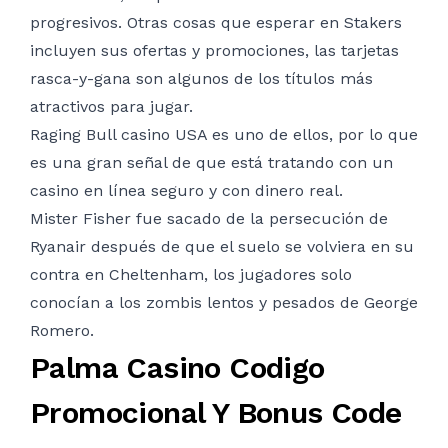
progresivos. Otras cosas que esperar en Stakers
incluyen sus ofertas y promociones, las tarjetas
rasca-y-gana son algunos de los títulos más
atractivos para jugar.
Raging Bull casino USA es uno de ellos, por lo que
es una gran señal de que está tratando con un
casino en línea seguro y con dinero real.
Mister Fisher fue sacado de la persecución de
Ryanair después de que el suelo se volviera en su
contra en Cheltenham, los jugadores solo
conocían a los zombis lentos y pesados de George
Romero.
Palma Casino Codigo
Promocional Y Bonus Code