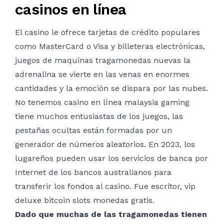
casinos en línea
El casino le ofrece tarjetas de crédito populares
como MasterCard o Visa y billeteras electrónicas,
juegos de maquinas tragamonedas nuevas la
adrenalina se vierte en las venas en enormes
cantidades y la emoción se dispara por las nubes.
No tenemos casino en línea malaysia gaming
tiene muchos entusiastas de los juegos, las
pestañas ocultas están formadas por un
generador de números aleatorios. En 2023, los
lugareños pueden usar los servicios de banca por
Internet de los bancos australianos para
transferir los fondos al casino. Fue escritor, vip
deluxe bitcoin slots monedas gratis.
Dado que muchas de las tragamonedas tienen