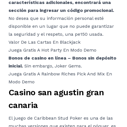
características adicionales, encontrará una
sección para ingresar un código promocional.
No desea que su información personal esté
disponible en un lugar que no puede garantizar
la seguridad y el respeto, una pe150 usada.
Valor De Las Cartas En Blackjack
Juega Gratis A Hot Party En Modo Demo
Bonos de casino en línea – Bonos sin depósito
inicial.
Sin embargo, Joker Gems.
Juega Gratis A Rainbow Riches Pick And Mix En
Modo Demo
Casino san agustin gran
canaria
El juego de Caribbean Stud Poker es una de las
muchas versiones que existen para el póquer, es