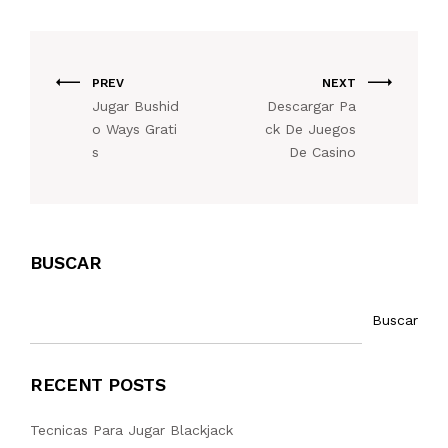
PREV
NEXT
Jugar Bushid
Descargar Pa
o Ways Grati
ck De Juegos
s
De Casino
BUSCAR
Buscar
RECENT POSTS
Tecnicas Para Jugar Blackjack