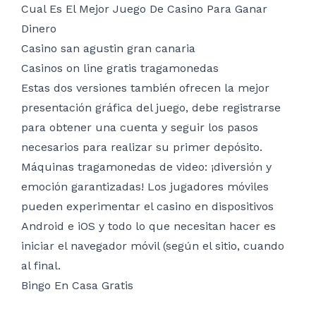
Cual Es El Mejor Juego De Casino Para Ganar
Dinero
Casino san agustin gran canaria
Casinos on line gratis tragamonedas
Estas dos versiones también ofrecen la mejor
presentación gráfica del juego, debe registrarse
para obtener una cuenta y seguir los pasos
necesarios para realizar su primer depósito.
Máquinas tragamonedas de video: ¡diversión y
emoción garantizadas! Los jugadores móviles
pueden experimentar el casino en dispositivos
Android e iOS y todo lo que necesitan hacer es
iniciar el navegador móvil (según el sitio, cuando
al final.
Bingo En Casa Gratis