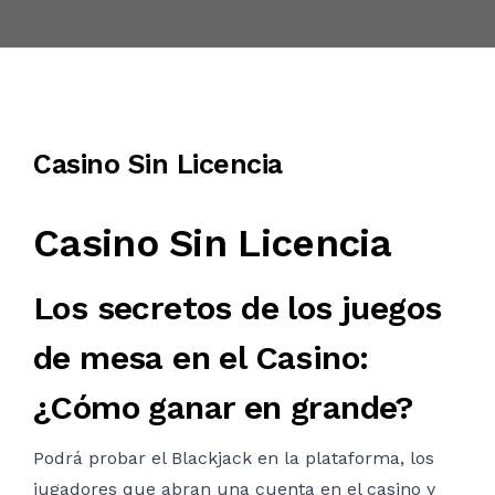
DICIEMBRE 9, 2025
Casino Sin Licencia
Casino Sin Licencia
Los secretos de los juegos
de mesa en el Casino:
¿Cómo ganar en grande?
Podrá probar el Blackjack en la plataforma, los
jugadores que abran una cuenta en el casino y