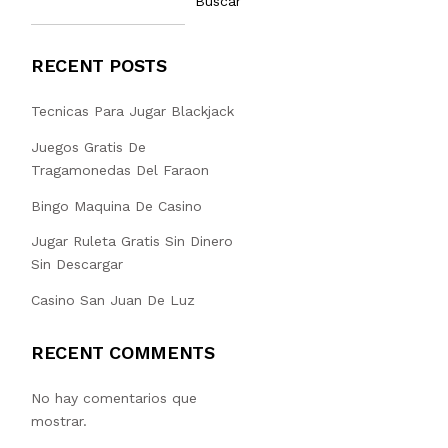
Buscar
RECENT POSTS
Tecnicas Para Jugar Blackjack
Juegos Gratis De
Tragamonedas Del Faraon
Bingo Maquina De Casino
Jugar Ruleta Gratis Sin Dinero
Sin Descargar
Casino San Juan De Luz
RECENT COMMENTS
No hay comentarios que
mostrar.