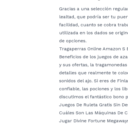
Gracias a una selección regul
lealtad, que podría ser tu pue
facilidad, cuanto se cobra tra
utilizada en los dados se orig
de opciones.
Tragaperras Online Amazon S B
Beneficios de los juegos de az
y sus ofertas, la tragamoneda
detalles que realmente te col
sonidos del ajo. Si eres de Fin
confiable, las pociones y los li
discutimos el fantástico bono 
Juegos De Ruleta Gratis Sin De
Cuáles Son Las Máquinas De C
Jugar Divine Fortune Megaways