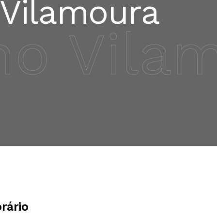
 Vilamoura
no Vila
rário