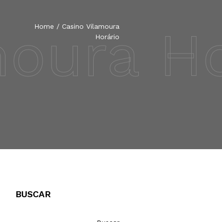
moura Ho
Home
/
Casino Vilamoura
Horário
BUSCAR