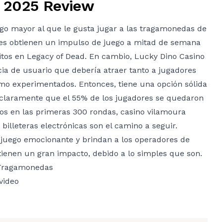
s 2025 Review
go mayor al que le gusta jugar a las tragamonedas de
ntes obtienen un impulso de juego a mitad de semana
uitos en Legacy of Dead. En cambio, Lucky Dino Casino
ia de usuario que debería atraer tanto a jugadores
omo experimentados. Entonces, tiene una opción sólida
r claramente que el 55% de los jugadores se quedaron
os en las primeras 300 rondas, casino vilamoura
 billeteras electrónicas son el camino a seguir.
 juego emocionante y brindan a los operadores de
ienen un gran impacto, debido a lo simples que son.
 Tragamonedas
video