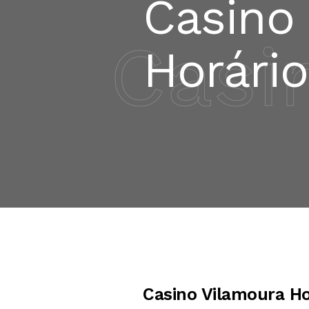
Casino
Casi
Horário
DICIEMBRE 9, 2025
Casino Vilamoura Ho